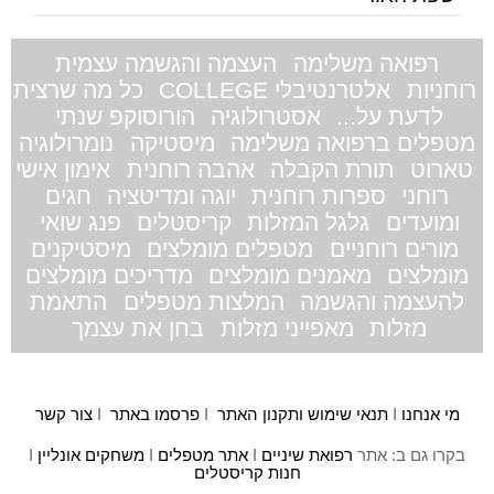
רפואה משלימה
העצמה והגשמה עצמית
רוחניות
אלטרנטיבלי COLLEGE
כל מה שרצית
לדעת על...
אסטרולוגיה
הורוסוקפ שנתי
מטפלים ברפואה משלימה
מיסטיקה
נומרולוגיה
טארוט
תורת הקבלה
אהבה רוחנית
אימון אישי
רוחני
ספרות רוחנית
יוגה ומדיטציה
חגים
ומועדים
גלגל המזלות
קריסטלים
פנג שואי
מורים רוחניים
מטפלים מומלצים
מיסטיקנים
מומלצים
מאמנים מומלצים
מדריכים מומלצים
להעצמה והגשמה
המלצות מטפלים
התאמת
מזלות
מאפייני מזלות
בחן את עצמך
מי אנחנו
I
תנאי שימוש ותקנון האתר
I
פרסמו באתר
I
צור קשר
בקרו גם ב: אתר
רפואת שיניים
I
אתר מטפלים
I
משחקים אונליין
I
חנות קריסטלים