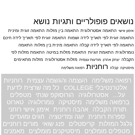
נושאים פופולריים ותגיות נושא
התאמה אסטרולוגית
התאמה בין מזלות
התאמה זוגית ומינית
אימון אישי
התאמה זוגית לפי תאריך לידה ושמות
התאמה זוגית לפי תאריך לידה חינם
התאמה לפי תאריך לידה קבלה
התאמה מינית בין מזלות
התאמה
נומרולוגית
התאמת זוגיות
התאמת מזלות במיטה
התאמת מזלות לפי
הקבלה
מזלות אסטרולוגיה
מזלות מתאימים
יצחק אהרון
מודעות עצמית
רוחניות
מיסטיקה
קבלה
רפואה משלימה
רפואה משלימה
העצמה והגשמה עצמית
רוחניות
אלטרנטיבלי COLLEGE
כל מה שרצית לדעת
על...
אסטרולוגיה
הורוסוקפ שנתי
מטפלים
ברפואה משלימה
מיסטיקה
נומרולוגיה
טארוט
תורת הקבלה
אהבה רוחנית
אימון אישי רוחני
ספרות רוחנית
יוגה ומדיטציה
חגים ומועדים
גלגל המזלות
קריסטלים
פנג שואי
מורים רוחניים
מטפלים מומלצים
מיסטיקנים מומלצים
מאמנים