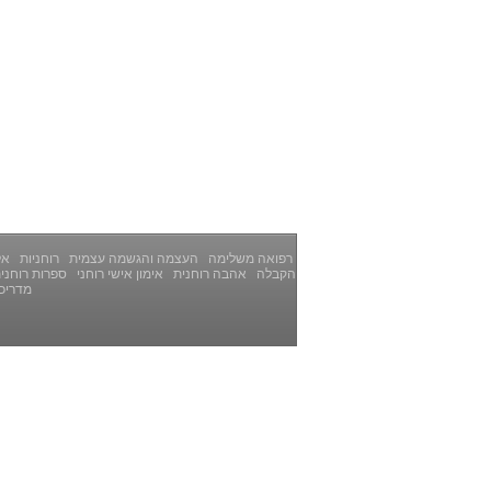
רפואה משלימה
העצמה והגשמה עצמית
רוחניות
אלט
הקבלה
אהבה רוחנית
אימון אישי רוחני
ספרות רוחני
מדריכ