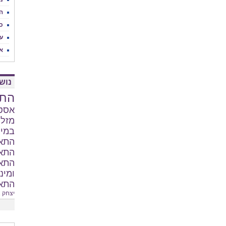
הג
כ
ע
אי
נוש
התא
אסטר
מזלו
במי
התאמ
התאמ
התאמ
ומינ
התאמ
יצחק א