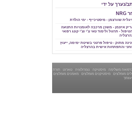
ב/נערך על ידי
NRG
גלית שוורצמן - מיסטיכייף - ימי הולדת
ריק איזנמן - משכן מרכבה לאומנויות התנועה
טיפול - תרגול ולימוד טאי צ'י וצ'י קונג רפואי
הרצליה
ינה מתוק - טיפול פרטני בשיטת ימימה, ייעוץ
וחני והתפתחות אישית בהרצליה
רפואה משלימה
מיסטיקה
נומרולוגיה
טארוט
תורת
ים מומלצים
מיסטיקנים מומלצים
מאמנים מומלצים
עצמך