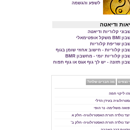
לשפע והגשמה
אות ודיאטה
וני קלוריות ודיאטה
משקל אופטימאלי
ון שריפת קלוריות
ון קלוריות - חישוב אחוזי שומן בגוף
ון קלוריות יומי - מחשבון BMR
ון תזונה - יש לך גוף אגס או גוף תפוח
 נצפים
מה חברים שלחו?
הו ליקוי חמה
סטרולוגיה בעידן הדלי
פואה משלימה- נר הופי
יצד נולדה תורת האסטרולוגיה- חלק א
יצד נולדה תורת האסטרולוגיה- חלק ב'
ודעות דרך האהבה