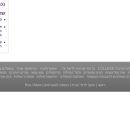
נכת
שחר 
סי
א
וה
ב
פנ
ר
רנטיבלי COLLEGE
כל מה שרצית לדעת על...
אסטרולוגיה
הורוסוקפ שנתי
מטפלים ב
ת
יוגה ומדיטציה
חגים ומועדים
גלגל המזלות
קריסטלים
פנג שואי
מורים רוחניים
מטפל
ים מומלצים להעצמה והגשמה
המלצות מטפלים
התאמת מזלות
מאפייני מזלות
בחן את 
ראשי
|
הוסף לדפי הבית
|
הוספה למועדפים
|
Atom
/
Rss