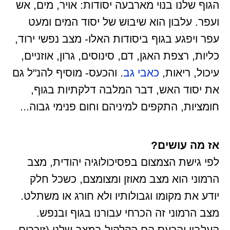
הגוף שלנו בנוי מארבעה יסודות: אויר, מים, אש
ועפר. עלבון הוא שיבוש של יסוד המים ומעט
עפר ויפגע בגוף ביסודות האלו- מצב נפשי ירוד,
כליות, רצפת האגן, דם, סינוסים, גרון, אוזניים,
עיכול, ריאות,
כאבי גב
. והכעס- מוסיף להנ"ל גם
את יסוד האש, דבר המלבה דלקתיות בגוף,
חומציות, התקפים למיניהם וחום פנימי גבוה...
אז מה עושים?
לפי גישת הצמצום בפסיכולוגיה יהודית, מצב
הרמוני הוא מצב מאוזן ומצומצם, כשכל חלק
יודע את מקומו וגבולותיו ולא חורג או משתלט.
מצב הרמוני זה הכרחי עבורנו בגוף ובנפש.
העלבון והכעס הם הקלקול במצב שלנו (זוכרים