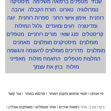
שנתי
מטפלים ברפואה משלימה
מיסטיקה
נומרולוגיה
טארוט
תורת הקבלה
אהבה
רוחנית
אימון אישי רוחני
ספרות רוחנית
יוגה
ומדיטציה
חגים ומועדים
גלגל המזלות
קריסטלים
פנג שואי
מורים רוחניים
מטפלים
מומלצים
מיסטיקנים מומלצים
מאמנים
מומלצים
מדריכים מומלצים להעצמה והגשמה
המלצות מטפלים
התאמת מזלות
מאפייני
מזלות
בחן את עצמך
מי אנחנו
I
תנאי שימוש ותקנון האתר
I
פרסמו באתר
I
צור קשר
בקרו גם ב: אתר
רפואת שיניים
I
אתר מטפלים
I
משחקים אונליין
I