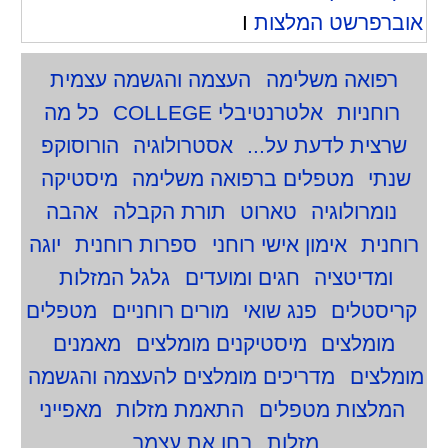
אוברפרשט המלצות
I
רפואה משלימה
העצמה והגשמה עצמית
רוחניות
אלטרנטיבלי COLLEGE
כל מה
שרצית לדעת על...
אסטרולוגיה
הורוסוקפ
שנתי
מטפלים ברפואה משלימה
מיסטיקה
נומרולוגיה
טארוט
תורת הקבלה
אהבה
רוחנית
אימון אישי רוחני
ספרות רוחנית
יוגה
ומדיטציה
חגים ומועדים
גלגל המזלות
קריסטלים
פנג שואי
מורים רוחניים
מטפלים
מומלצים
מיסטיקנים מומלצים
מאמנים
מומלצים
מדריכים מומלצים להעצמה והגשמה
המלצות מטפלים
התאמת מזלות
מאפייני
מזלות
בחן את עצמך