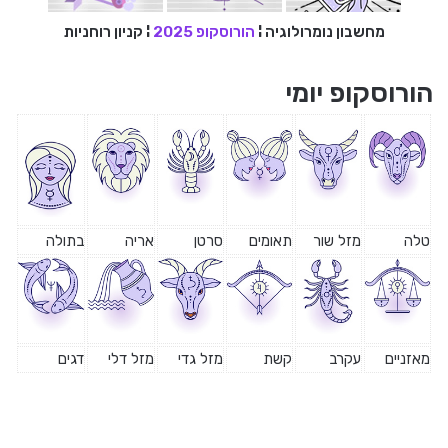
מחשבון נומרולוגיה
¦
הורוסקופ 2025
¦
קניון רוחניות
הורוסקופ יומי
טלה
מזל שור
תאומים
סרטן
אריה
בתולה
מאזניים
עקרב
קשת
מזל גדי
מזל דלי
דגים