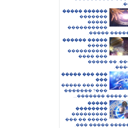
�
������ �����
�������
�����
����������
��� ����� �
����� ������
�����
����������
��� ����
������. �� 
���
��� ��� �����
���
��� ��� �����
���? �������
����� ���� �����
�����
��������
���������
����� �� ���
��� ����� �����