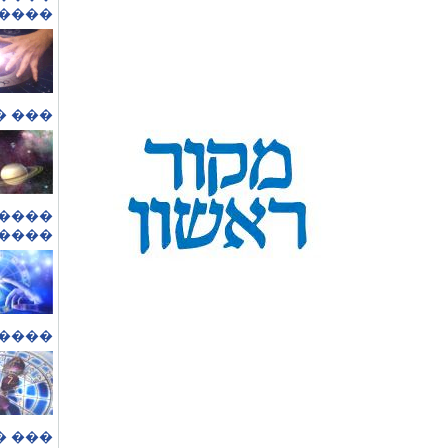
����.
����.
�����
����.
��...
 ���.