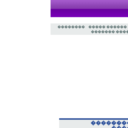
��������
����� ������
��������� �
�������