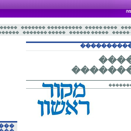
 �����
�������
����������
���� �����
��
������
����� �������
����� ������
�����
���������
���
������
����� 
���