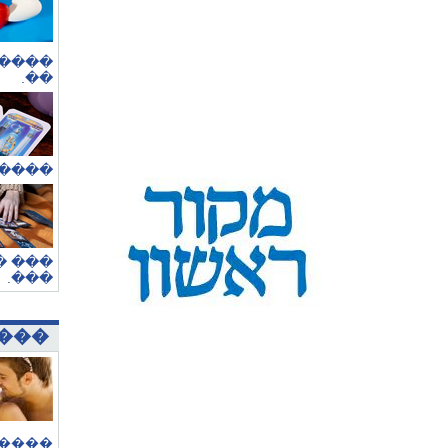
� ���
.
��
� ���
�����
.
���
���
����