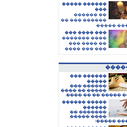
������ �����
���
�� ������
������ ��� ��
�� ���� 
��� ���� ���
���� �������
�� ���� ���
��� ��� ����
����
������ ���
�����
������ ���
����� �� ����
.
����� ����� �� ��
����� ������
������
������� ��
���� �����,
!
��� ��� 