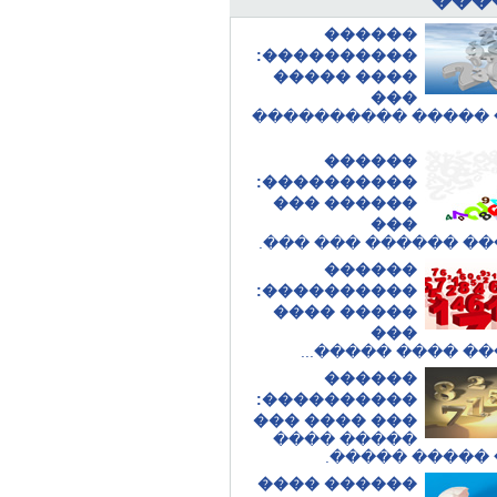
���
������
����������:
���� �����
���
���� ����� �����
������
����������:
������ ���
���
.
������ ������ ��
������
����������:
����� ����
���
.
������ ���� ��
������
����������:
��� ���� ���
����� ����
.
���� ����� 
������ ����