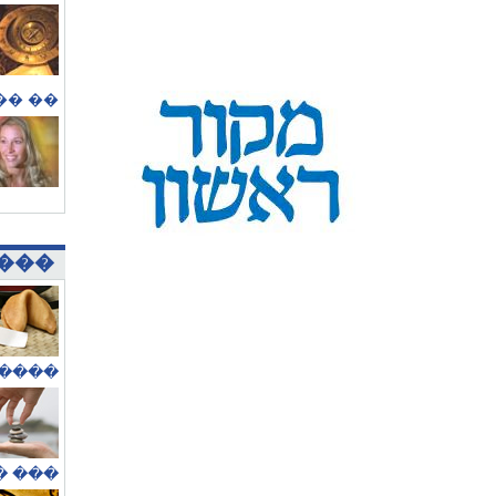
�����
���
 ����
�����