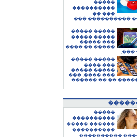
�����
����������
��� ��
����� ���������
����� �����
����� �����
��� �����
����� �� ����
.
���
����� �����
��� ����
����� �����
��� ����, ���
��� ����� �� �� �
�����
�����
����������
������ �����
����������
������� ������