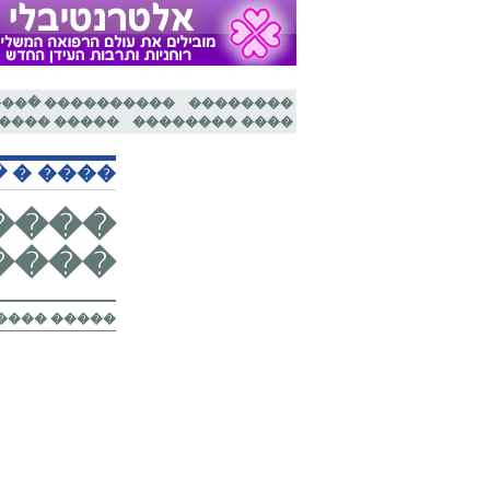
���
�
����������
��������
 ���� �����
���� ��������
�
�
����
����
����
����������