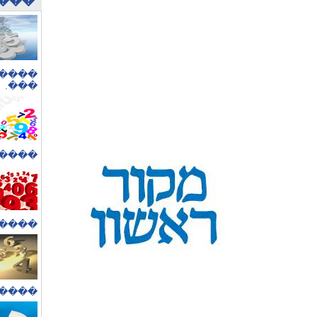
��
�
�����
���.
� ���
���..
�����