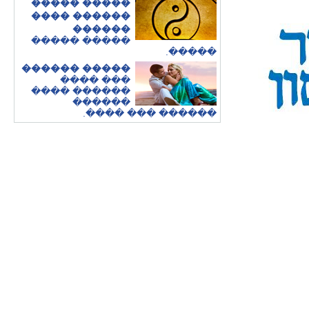
����� �����
������ ����
������
����� �����
.
�����
����� ������
��� ����
������ ����
������
������ ��� ����.