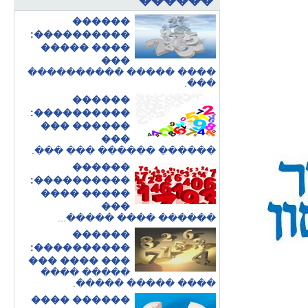
�����
�
������
����������:
���� �����
���
���� ����� ����������
���.
������
����������:
������ ���
���
.
������ ������ ��� ���
������
����������:
����� ����
���
.
������ ���� �����..
������
����������:
��� ���� ���
����� ����
.
���� ����� �����
������ ����