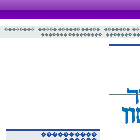
��������
����� ������ �����
�������
�
��������� �������
����� ��
����������