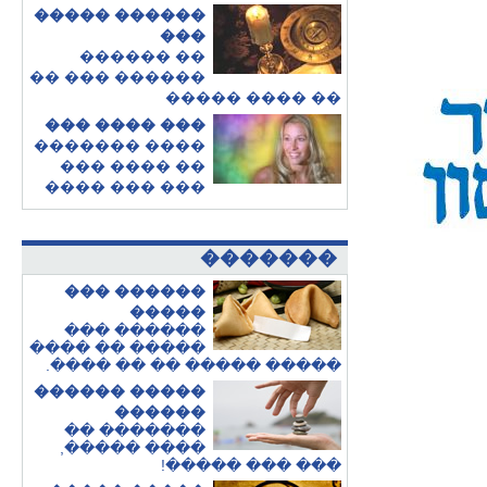
������ �����
���
�� ������
������ ��� ��
�� ���� �����
��� ���� ���
���� �������
�� ���� ���
��� ��� ����
�������
������ ���
�����
������ ���
����� �� ����
.
����� ����� �� �� ����
����� ������
������
������� ��
���� �����,
!
��� ��� �����