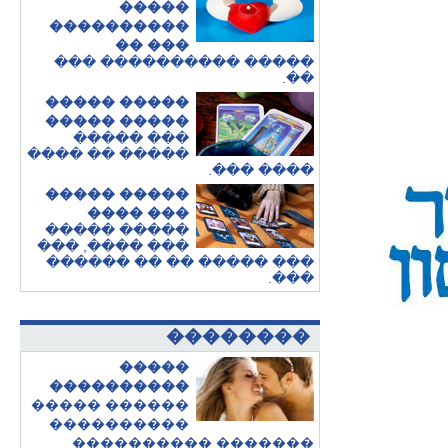
�����
����������
��� ��
����� ���������� ���
.
��
����� �����
����� �����
��� �����
����� �� ����
.
���� ���
����� �����
��� ����
����� �����
��� ����, ���
��� ����� �� �� ������
.
���
��������
�����
����������
������ �����
����������
������� ����������