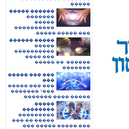
�����.
������ �����
�������
�����
����������
��� ����� �����.
����� ������
�����
����������
��� ����
������. �� �����
�������.
��� ��� �����
���
��� ��� �����
���? �������
����� ���� �������...
�����
��������
���������
����� �� ���
��� ����� ����� ���.