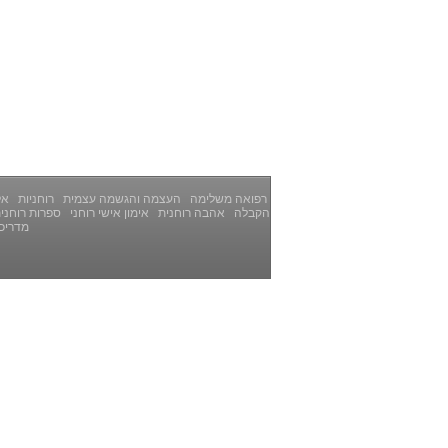
רפואה משלימה
העצמה והגשמה עצמית
רוחניות
אלט
הקבלה
אהבה רוחנית
אימון אישי רוחני
ספרות רוחני
מדריכ