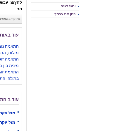
לחץ/צי עכשי
›מזל דגים
הם
בחן את עצמך
שיתוף באמצעו
עוד באותו
התאמה נומר
מזלות
,
התא
התאמה זוגי
מינית בין מ
התאמת זוגי
בתולה
,
התא
עוד ב הת
מזל עקרב
מזל עקרב