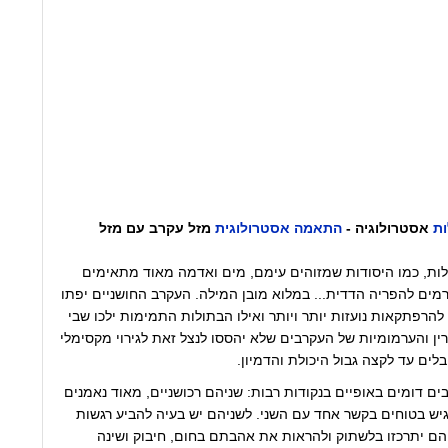
ת
אסטרולוגיה -
התאמה אסטרולוגית
מזל עקרב עם מזל
לות, כמו היסודות שמזוהים עימם, מים ואדמה מאוד מתאימים
רמים להפריה הדדית... במלוא מובן המילה. העקרב החושניים יפתו
הרפתקאות נועזות יותר ויותר ואילו הבתולות התמימות ילכו שבי
ן והערמומיות של העקרבים שלא יהססו לנצל זאת לגירוי מקסימלי
ים עד לקצה גבול היכולת והדמיון.
ים דומים באופיים בנקודות רבות: שניהם רכושניים, מאוד נאמנים
יש בטוחים בקשר אחד עם השני. לשניהם יש בעיה להביע רגשות
 הם יתרכזו בלשתוק ולהראות את אהבתם בחום, חיבוק ושינה