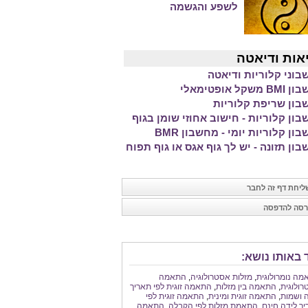
לשפע והגשמה
אות ודיאטה
וני קלוריות ודיאטה
משקל אופטימאלי
ון שריפת קלוריות
ון קלוריות - חישוב אחוזי שומן בגוף
ון קלוריות יומי - מחשבון BMR
ון תזונה - יש לך גוף אגס או גוף תפוח
יחת דף זה לחבר
סה להדפסה
 באותו נושא:
ה נומרולוגית
,
מזלות אסטרולוגיה
,
התאמה
ולוגית
,
התאמה בין מזלות
,
התאמה זוגית לפי תאריך
 ושמות
,
התאמה זוגית ומינית
,
התאמה זוגית לפי
ך לידה חינם
,
התאמת מזלות לפי הקבלה
,
התאמה