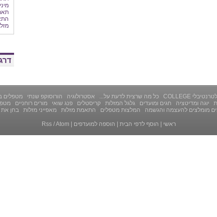
מיני
תארי
התאמ
מזלו
דרג 
רנטיבלי COLLEGE
כל מה שרצית לדעת על...
אסטרולוגיה
הורוסוקפ שנתי
מטפלים ב
ת
יוגה ומדיטציה
חגים ומועדים
גלגל המזלות
קריסטלים
פנג שואי
מורים רוחניים
מטפל
ים מומלצים להעצמה והגשמה
המלצות מטפלים
התאמת מזלות
מאפייני מזלות
בחן את 
ראשי
|
הוסף לדפי הבית
|
הוספה למועדפים
|
Atom
/
Rss