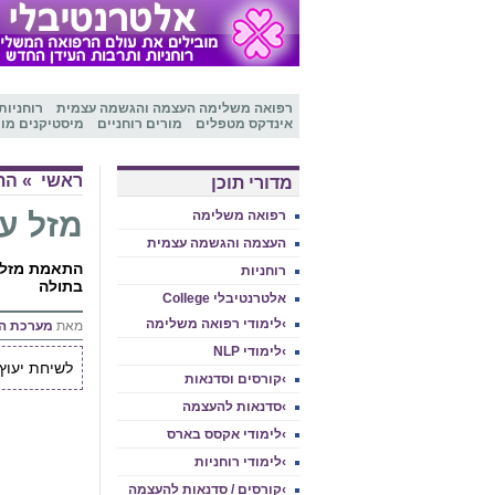
רפואה משלימה
העצמה והגשמה עצמית
רוחניות
אינדקס מטפלים
מורים רוחניים
מיסטיקנים מו
ראשי
»
הת
מדורי תוכן
מזל ע
רפואה משלימה
העצמה והגשמה עצמית
התאמת מזלות
רוחניות
בתולה
אלטרנטיבלי College
›לימודי רפואה משלימה
מאת
מערכת ה
›לימודי NLP
לשיחת יעוץ אי
›קורסים וסדנאות
›סדנאות להעצמה
›לימודי אקסס בארס
›לימודי רוחניות
›קורסים / סדנאות להעצמה