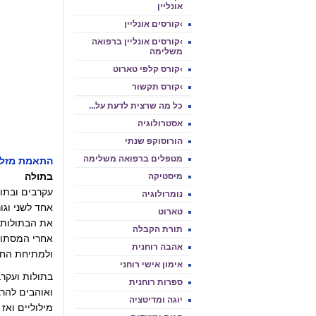
אונליין
›קורסים אונליין
›קורסים אונליין ברפואה
משלימה
›קורס קלפי טארוט
›קורס תקשור
כל מה שרצית לדעת על...
אסטרולוגיה
הורוסוקפ שנתי
מטפלים ברפואה משלימה
התאמת מזלו
בתולה
מיסטיקה
עקרבים ובתו
נומרולוגיה
אחד לשני וגו
טארוט
את הבתולות ל
תורת הקבלה
אחרי המסתורי
אהבה רוחנית
ולמתיחת החבל
אימון אישי רוחני
בתולות ועקרב
ספרות רוחנית
ואוהבים להרג
יוגה ומדיטציה
מילוליים ואז