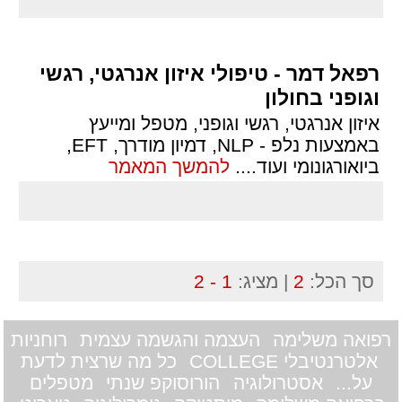
רפאל דמר - טיפולי איזון אנרגטי, רגשי
וגופני בחולון
איזון אנרגטי, רגשי וגופני, מטפל ומייעץ
באמצעות נלפ - NLP, דמיון מודרך, EFT,
ביואורגונומי ועוד.
...
להמשך המאמר
סך הכל:
2
| מציג:
1 - 2
רפואה משלימה
העצמה והגשמה עצמית
רוחניות
אלטרנטיבלי COLLEGE
כל מה שרצית לדעת
על...
אסטרולוגיה
הורוסוקפ שנתי
מטפלים