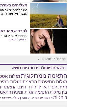
מצליחים בעזרת NLP
כמו בחדר כושר גם המו
שבנו (דמיון מודרך), כ
להבריא מהטראו
יתרונות שיטת NLP והדמיון המודרך בתהליכי הבראה עם קורבנות אלימות פיזית ונפשית ...
להמשך המאמר
סך הכל:
7
| מציג:
1 - 7
נושאים פופולריים ותגיות נושא
התאמה נומרולוגית
מזלות אסטר
מזלות מתאימים
התאמת מזלות במיט
זוגית לפי תאריך לידה חינם
התאמה זו
בין מזלות
התאמה זוגית ומינית
התאמת
רוחניות
מודעות עצמית
יצחק אהרון
קבלה
מיסטיקה
ח