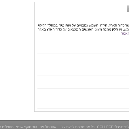
שר כדור הארץ, הירח והשמש נמצאים על אותו ציר. במהלך הליקוי
ש, או חלק ממנה מעיני האנשים הנמצאים על כדור הארץ באזור
אמר
רנטיבלי COLLEGE
כל מה שרצית לדעת על...
אסטרולוגיה
הורוסוקפ שנתי
מטפלים ב