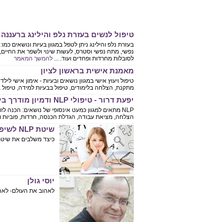
טיפול לנשים בעזרת נלפ והילינג ברעננה
בעזרת נלפ והילינג ניתן לטפל במגוון בעיות ונושאים כמ
נפשי, מתח נפשי וסטרס, לעשות שינוי ולשפר את החיים, ל
לסובלות מחרדות ופחדים ועוד. ...
להמשך המאמר
מאמנת אישית בראשון לציון
טיפול ויעוץ אישי במגוון נושאים ובעיות - אימון אישי לי
מתקנת, הצלחה בלימודים, טיפול בבעיות למידה, טיפול בב
יפעת דרור - טיפולי NLP ודמיון מודרך בירושלים
NLP מתאים למגוון כמעט אינסופי של נושאים: הכנה לזו
הצלחה, מציאת עבודה, הגדלת הכנסה, חרדות, פוביות ועו
שיטת NLP לשיפור יכולות למידה
כיצד משלבים את שיטת NLP לשיפור הלמידה? 
יוסי גולן
לאהוב את העולם- לאהו