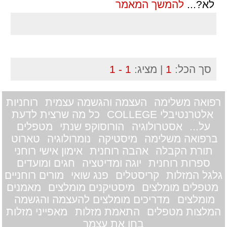
לא?
...
להמשך המאמר
סך הכל:
1
| מציג:
1 - 1
רפואה משלימה
העצמה והגשמה עצמית
רוחניות
אלטרנטיבלי COLLEGE
כל מה שרצית לדעת
על...
אסטרולוגיה
הורוסוקפ שנתי
מטפלים
ברפואה משלימה
מיסטיקה
נומרולוגיה
טארוט
תורת הקבלה
אהבה רוחנית
אימון אישי רוחני
ספרות רוחנית
יוגה ומדיטציה
חגים ומועדים
גלגל המזלות
קריסטלים
פנג שואי
מורים רוחניים
מטפלים מומלצים
מיסטיקנים מומלצים
מאמנים
מומלצים
מדריכים מומלצים להעצמה והגשמה
המלצות מטפלים
התאמת מזלות
מאפייני מזלות
בחן את עצמך