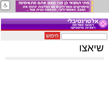
חיפוש
שיאצו