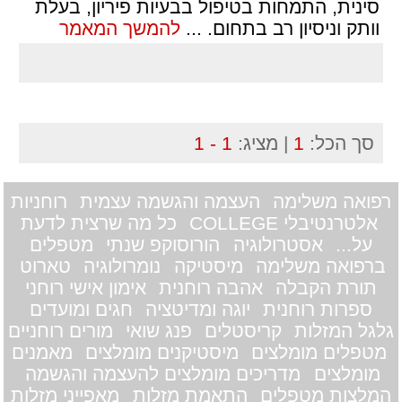
סינית, התמחות בטיפול בבעיות פיריון, בעלת
וותק וניסיון רב בתחום.
...
להמשך המאמר
סך הכל:
1
| מציג:
1 - 1
רפואה משלימה
העצמה והגשמה עצמית
רוחניות
אלטרנטיבלי COLLEGE
כל מה שרצית לדעת
על...
אסטרולוגיה
הורוסוקפ שנתי
מטפלים
ברפואה משלימה
מיסטיקה
נומרולוגיה
טארוט
תורת הקבלה
אהבה רוחנית
אימון אישי רוחני
ספרות רוחנית
יוגה ומדיטציה
חגים ומועדים
גלגל המזלות
קריסטלים
פנג שואי
מורים רוחניים
מטפלים מומלצים
מיסטיקנים מומלצים
מאמנים
מומלצים
מדריכים מומלצים להעצמה והגשמה
המלצות מטפלים
התאמת מזלות
מאפייני מזלות