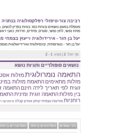
רביבה צור-טיפולי רפלקסולוגיה בנתניה
מטפלת במגוון נושאים ובעיות כמו: בעיות בפריון לנשים,
מתח נפשי, לחץ נפשי, סטרס, פחדים, חרדות, כאבי ראש, מ
יעל בן חור - אירידולוגיה וייעוץ בצמחי 
יעל בן חור - נטורופתית, קינסיולוגית ואירידיאולוגית מוסמכ
סך הכל:
2
| מציג:
1 - 2
נושאים פופולריים ותגיות נושא
התאמה נומרולוגית
מזלות אסטר
מזלות מתאימים
התאמת מזלות במיט
זוגית לפי תאריך לידה חינם
התאמה זו
בין מזלות
התאמה זוגית ומינית
התאמת
רוחניות
מודעות עצמית
יצחק אהרון
קבלה
מיסטיקה
ח
הכי נצפים
המדורגים ביותר
המדוברים ביותר