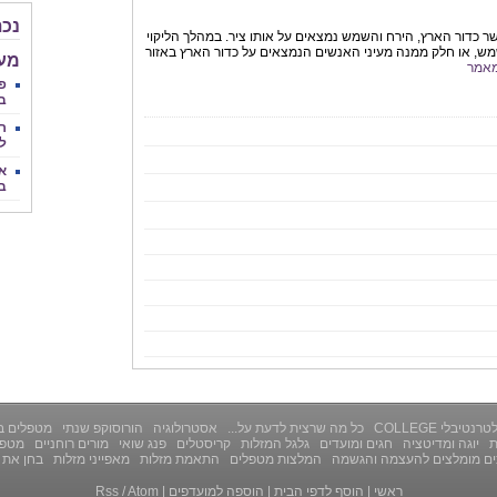
נכת
שר כדור הארץ, הירח והשמש נמצאים על אותו ציר. במהלך הליקוי
ש, או חלק ממנה מעיני האנשים הנמצאים על כדור הארץ באזור
מע
אמר
פנ
ב
ר
לצ
אב
ב
רנטיבלי COLLEGE
כל מה שרצית לדעת על...
אסטרולוגיה
הורוסוקפ שנתי
מטפלים ב
ת
יוגה ומדיטציה
חגים ומועדים
גלגל המזלות
קריסטלים
פנג שואי
מורים רוחניים
מטפל
ים מומלצים להעצמה והגשמה
המלצות מטפלים
התאמת מזלות
מאפייני מזלות
בחן את 
ראשי
|
הוסף לדפי הבית
|
הוספה למועדפים
|
Atom
/
Rss