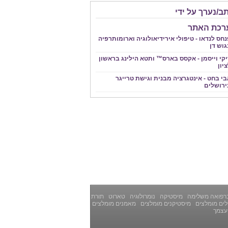
ב/נערך על ידי
רכת האתר
חס לנדאו - טיפולי אירידיאולוגיה וארומותרפיה
גוש דן
יקי וייסמן - אקסס בארס™ ותטא הילינג בראשון
יון
י בחט - אינטגרציה מבנית וגישת טרייגר
ירושלים
רפואה משלימה
מיסטיקה
נומרולוגיה
טארוט
תורת
ים מומלצים
מיסטיקנים מומלצים
מאמנים מומלצים
עצמך