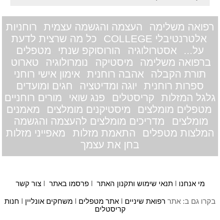
רפואה משלימה
העצמה והגשמה עצמית
רוחניות
אלטרנטיבלי COLLEGE
כל מה שרצית לדעת
על...
אסטרולוגיה
הורוסוקפ שנתי
מטפלים
ברפואה משלימה
מיסטיקה
נומרולוגיה
טארוט
תורת הקבלה
אהבה רוחנית
אימון אישי רוחני
ספרות רוחנית
יוגה ומדיטציה
חגים ומועדים
גלגל המזלות
קריסטלים
פנג שואי
מורים רוחניים
מטפלים מומלצים
מיסטיקנים מומלצים
מאמנים
מומלצים
מדריכים מומלצים להעצמה והגשמה
המלצות מטפלים
התאמת מזלות
מאפייני מזלות
בחן את עצמך
מי אנחנו
I
תנאי שימוש ותקנון האתר
I
פרסמו באתר
I
צור קשר
בקרו גם ב: אתר
רפואת שיניים
I
אתר מטפלים
I
משחקים אונליין
I
חנות
קריסטלים