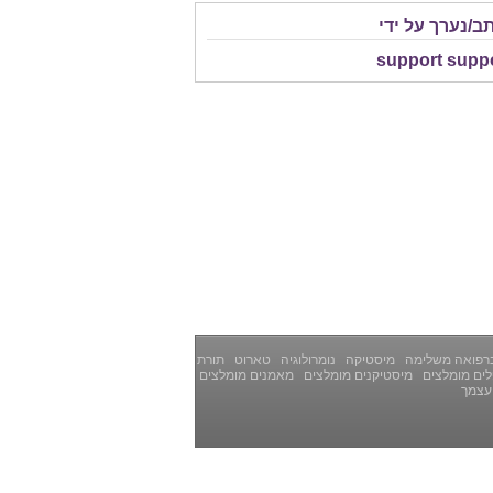
ב/נערך על ידי
support supp
רפואה משלימה
מיסטיקה
נומרולוגיה
טארוט
תורת
ים מומלצים
מיסטיקנים מומלצים
מאמנים מומלצים
עצמך