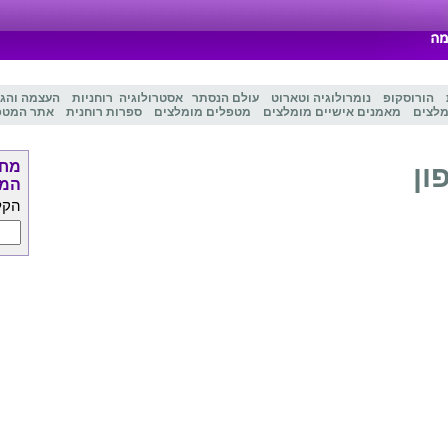
הורוסקופ
נומרולוגיה
ו
טארוט
עולם הנסתר
אסטרולוגיה
רוחניות
העצמה והג
מלצים
מאמנים אישיים מומלצים
מטפלים מומלצים
ספרות רוחנית
אתר המטפ
מחפ
ון
המט
הקל