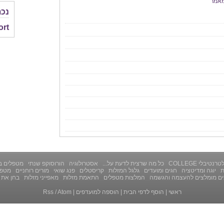
אמר
נכת
ort
רנטיבלי COLLEGE
כל מה שרצית לדעת על...
אסטרולוגיה
הורוסוקפ שנתי
מטפלים ב
ת
יוגה ומדיטציה
חגים ומועדים
גלגל המזלות
קריסטלים
פנג שואי
מורים רוחניים
מטפל
ים מומלצים להעצמה והגשמה
המלצות מטפלים
התאמת מזלות
מאפייני מזלות
בחן את 
ראשי
|
הוסף לדפי הבית
|
הוספה למועדפים
|
Atom
/
Rss