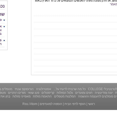
ש, או חלק ממנה מעיני האנשים הנמצאים על כדור הארץ באזור
אמר
נכת
שחר 
סי
א
וה
ב
פנ
ר
רנטיבלי COLLEGE
כל מה שרצית לדעת על...
אסטרולוגיה
הורוסוקפ שנתי
מטפלים ב
ת
יוגה ומדיטציה
חגים ומועדים
גלגל המזלות
קריסטלים
פנג שואי
מורים רוחניים
מטפל
ים מומלצים להעצמה והגשמה
המלצות מטפלים
התאמת מזלות
מאפייני מזלות
בחן את 
ראשי
|
הוסף לדפי הבית
|
הוספה למועדפים
|
Atom
/
Rss