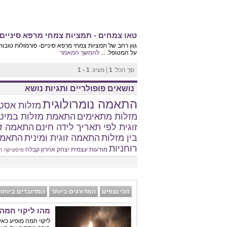
טאו צמחים - תמציות צמחי מרפא סיניים 
גוון רחב של תמציות צמחי מרפא סיניים- פורמולות טובות
על המטופל. ...
להמשך המאמר
סך הכל:
1
| מציג:
1 - 1
נושאים פופולריים ותגיות נושא
התאמה נומרולוגית
מזלות אסטר
מזלות מתאימים
התאמת מזלות במיט
זוגית לפי תאריך לידה חינם
התאמה זו
בין מזלות
התאמה זוגית ומינית
התאמת
רוחניות
מודעות עצמית
יצחק אהרון
קבלה
מיסטיקה
ח
הכי נצפים
המדורגים ביותר
המדוברים ביותר
מהו ליקוי חמה
ליקוי חמה מופיע כא