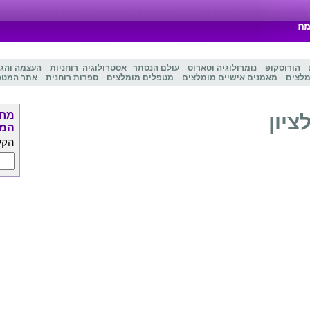
הורוסקופ
נומרולוגיה
ו
טארוט
עולם הנסתר
אסטרולוגיה
רוחניות
העצמה והג
מלצים
מאמנים אישיים מומלצים
מטפלים מומלצים
ספרות רוחנית
אתר המטפ
מחפ
יון
המט
הקל