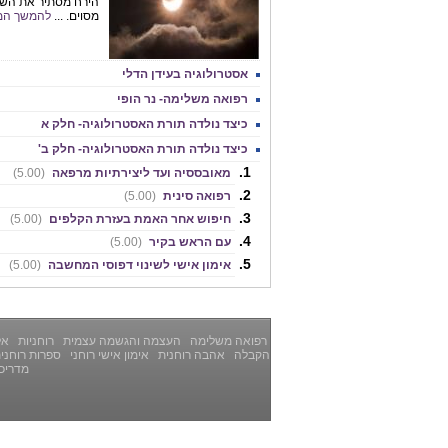
הירח מסתיר את השמ
מסוים. ...
להמשך המ
אסטרולוגיה בעידן הדלי
רפואה משלימה- נר הופי
כיצד נולדה תורת האסטרולוגיה- חלק א
כיצד נולדה תורת האסטרולוגיה- חלק ב'
מאובססיה ועד ליצירתיות מרפאה
(5.00)
רפואה סינית
(5.00)
חיפוש אחר האמת בעזרת הקלפים
(5.00)
עם הראש בקיר
(5.00)
אימון אישי לשינוי דפוסי המחשבה
(5.00)
רפואה משלימה
העצמה והגשמה עצמית
רוחניות
אלט
הקבלה
אהבה רוחנית
אימון אישי רוחני
ספרות רוחני
מדריכ