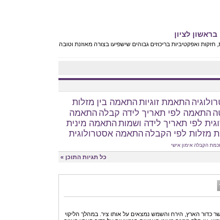
בראשון לציון
, חזקות ואפקטיביות בריכוזים גבוהים שישפיעו בצורה מאוזנת וטובה
ולוגיה
התאמת זוגיות
התאמה בין מזלות
ה
התאמה לפי תאריך לידה קבלה
התאמה
גית לפי תאריך לידה ושמות
התאמה מינית
 מזלות לפי הקבלה
התאמה אסטרולוגית
כמת הקבלה
אימון אישי
כל תגיות התוכן »
שר כדור הארץ, הירח והשמש נמצאים על אותו ציר. במהלך הליקוי