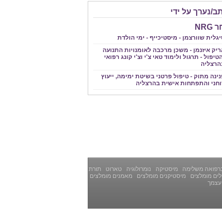
ב/נערך על ידי
NRG
גלית שוורצמן - מיסטיכייף - ימי הולדת
ריק איזנמן - משכן מרכבה לאומנויות התנועה
טיפול - תרגול ולימוד טאי צ'י וצ'י קונג רפואי
הרצליה
ינה מתוק - טיפול פרטני בשיטת ימימה, ייעוץ
וחני והתפתחות אישית בהרצליה
רפואה משלימה
מיסטיקה
נומרולוגיה
טארוט
תורת
ים מומלצים
מיסטיקנים מומלצים
מאמנים מומלצים
עצמך