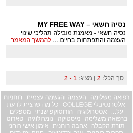
נסיה חשאי – MY FREE WAY
נסיה חשאי - מאמנת מובילה תהליכי שינוי
העצמה והתפתחות בחיים.
...
להמשך המאמר
סך הכל:
2
| מציג:
1 - 2
רפואה משלימה
העצמה והגשמה עצמית
רוחניות
אלטרנטיבלי COLLEGE
כל מה שרצית לדעת
על...
אסטרולוגיה
הורוסוקפ שנתי
מטפלים
ברפואה משלימה
מיסטיקה
נומרולוגיה
טארוט
תורת הקבלה
אהבה רוחנית
אימון אישי רוחני
ספרות רוחנית
יוגה ומדיטציה
חגים ומועדים