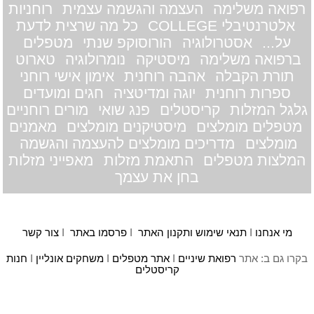
רפואה משלימה
העצמה והגשמה עצמית
רוחניות
אלטרנטיבלי COLLEGE
כל מה שרצית לדעת
על...
אסטרולוגיה
הורוסוקפ שנתי
מטפלים
ברפואה משלימה
מיסטיקה
נומרולוגיה
טארוט
תורת הקבלה
אהבה רוחנית
אימון אישי רוחני
ספרות רוחנית
יוגה ומדיטציה
חגים ומועדים
גלגל המזלות
קריסטלים
פנג שואי
מורים רוחניים
מטפלים מומלצים
מיסטיקנים מומלצים
מאמנים
מומלצים
מדריכים מומלצים להעצמה והגשמה
המלצות מטפלים
התאמת מזלות
מאפייני מזלות
בחן את עצמך
מי אנחנו
I
תנאי שימוש ותקנון האתר
I
פרסמו באתר
I
צור קשר
בקרו גם ב: אתר
רפואת שיניים
I
אתר מטפלים
I
משחקים אונליין
I
חנות
קריסטלים