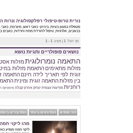
נורית טרופ-טיפולי רפלקסולוגיה ונרות הו
מטפלת במגוון בעיות, ביניהן- כאבי ראש, מיגרנות, כאבי ג
בכאבים, אלרגיות, טיפול להורדת מתח וחרדות, כאבים ברגל
סך הכל:
1
| מציג:
1 - 1
נושאים פופולריים ותגיות נושא
התאמה נומרולוגית
מזלות אסטר
מזלות מתאימים
התאמת מזלות במיט
זוגית לפי תאריך לידה חינם
התאמה זו
בין מזלות
התאמה זוגית ומינית
התאמת
רוחניות
מודעות עצמית
יצחק אהרון
קבלה
מיסטיקה
ח
הכי נצפים
המדורגים ביותר
המדוברים ביותר
מהו ליקוי חמה
ליקוי חמה מופיע כא