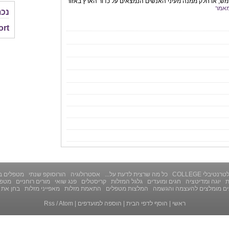
ש, או חלק ממנה מעיני האנשים הנמצאים על כדור הארץ באזור
אמר
נכת
ort
רנטיבלי COLLEGE
כל מה שרצית לדעת על...
אסטרולוגיה
הורוסוקפ שנתי
מטפלים ב
ת
יוגה ומדיטציה
חגים ומועדים
גלגל המזלות
קריסטלים
פנג שואי
מורים רוחניים
מטפל
ים מומלצים להעצמה והגשמה
המלצות מטפלים
התאמת מזלות
מאפייני מזלות
בחן את 
ראשי
|
הוסף לדפי הבית
|
הוספה למועדפים
|
Atom
/
Rss