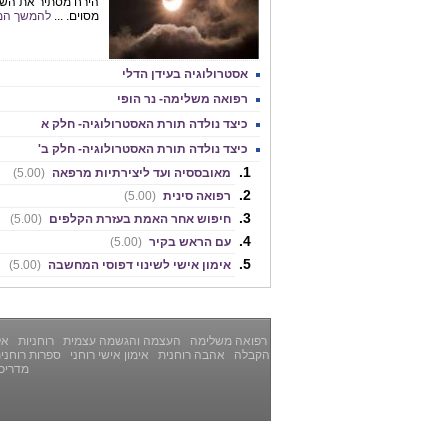
הירח מסתיר את השמ
מסוים. ...
להמשך המ
אסטרולוגיה בעידן הדלי
רפואה משלימה- נר הופי
כיצד נולדה תורת האסטרולוגיה- חלק א
כיצד נולדה תורת האסטרולוגיה- חלק ב'
מאובססיה ועד ליצירתיות מרפאה
(5.00)
רפואה סינית
(5.00)
חיפוש אחר האמת בעזרת הקלפים
(5.00)
עם הראש בקיר
(5.00)
אימון אישי לשינוי דפוסי המחשבה
(5.00)
רפואה משלימה
העצמה והגשמה עצמית
רוחניות
אלט
הקבלה
אהבה רוחנית
אימון אישי רוחני
ספרות רוחני
מדריכ