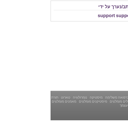
ב/נערך על ידי
support supp
רפואה משלימה
מיסטיקה
נומרולוגיה
טארוט
תורת
ים מומלצים
מיסטיקנים מומלצים
מאמנים מומלצים
עצמך