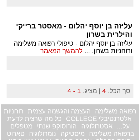
עליזה בן יוסף יהלום - מאסטר ברייקי
והילרית בשרון
עליזה בן יוסף יהלום - טיפולי רפואה משלימה
ורוחניות בשרון.
...
להמשך המאמר
סך הכל:
4
| מציג:
1 - 4
רפואה משלימה
העצמה והגשמה עצמית
רוחניות
אלטרנטיבלי COLLEGE
כל מה שרצית לדעת
על...
אסטרולוגיה
הורוסוקפ שנתי
מטפלים
ברפואה משלימה
מיסטיקה
נומרולוגיה
טארוט