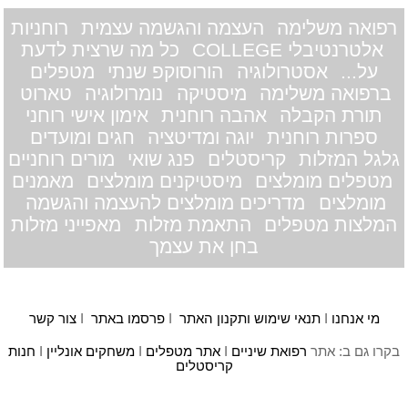
רפואה משלימה
העצמה והגשמה עצמית
רוחניות
אלטרנטיבלי COLLEGE
כל מה שרצית לדעת
על...
אסטרולוגיה
הורוסוקפ שנתי
מטפלים
ברפואה משלימה
מיסטיקה
נומרולוגיה
טארוט
תורת הקבלה
אהבה רוחנית
אימון אישי רוחני
ספרות רוחנית
יוגה ומדיטציה
חגים ומועדים
גלגל המזלות
קריסטלים
פנג שואי
מורים רוחניים
מטפלים מומלצים
מיסטיקנים מומלצים
מאמנים
מומלצים
מדריכים מומלצים להעצמה והגשמה
המלצות מטפלים
התאמת מזלות
מאפייני מזלות
בחן את עצמך
מי אנחנו
I
תנאי שימוש ותקנון האתר
I
פרסמו באתר
I
צור קשר
בקרו גם ב: אתר
רפואת שיניים
I
אתר מטפלים
I
משחקים אונליין
I
חנות
קריסטלים