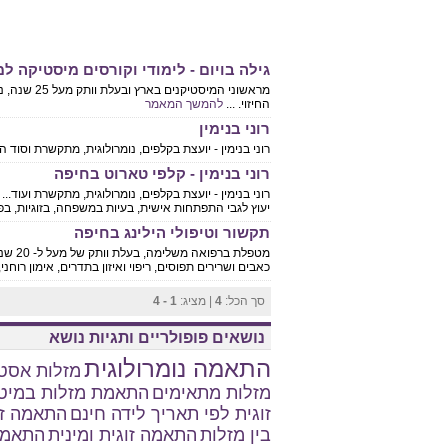
גילה בויום - לימודי וקורסים מיסטיקה ל
מראשוני המי
החיזוי. ...
להמשך המאמר
רוני בנימין
רוני בנימין - יועצת בקלפים, נומרולוגית, מתקשרת וסוד ה
רוני בנימין - קלפי טארוט בחיפה
יעוץ לגבי התפתחות אישית, בעיות במשפחה, בזוגיות, בפרנ
תקשור וטיפולי הילינג בחיפה
מטפלת 
כאבים ושרירים תפוסים, ריפוי ואיזון בתדרים, אימון רוחני,
סך הכל:
4
| מציג:
1 - 4
נושאים פופולריים ותגיות נושא
התאמה נומרולוגית
מזלות אסטר
מזלות מתאימים
התאמת מזלות במיט
זוגית לפי תאריך לידה חינם
התאמה זו
בין מזלות
התאמה זוגית ומינית
התאמת