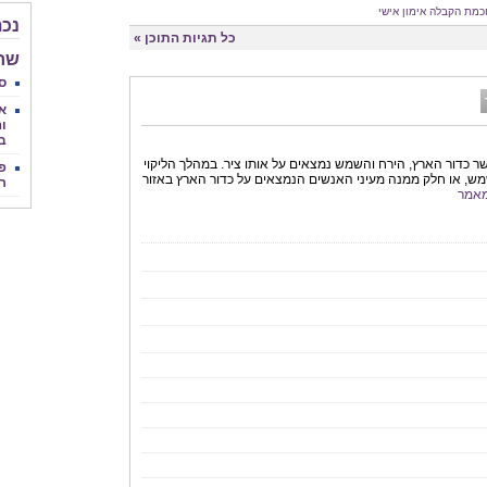
כמת הקבלה
אימון אישי
נכת
כל תגיות התוכן »
שחר 
סי
א
וה
ב
שר כדור הארץ, הירח והשמש נמצאים על אותו ציר. במהלך הליקוי
פנ
ש, או חלק ממנה מעיני האנשים הנמצאים על כדור הארץ באזור
ר
אמר