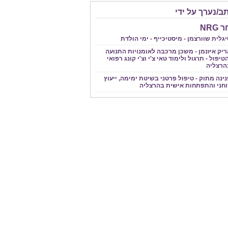
ב/נערך על ידי
NRG
גלית שוורצמן - מיסטיכייף - ימי הולדת
ריק איזנמן - משכן מרכבה לאומנויות התנועה
טיפול - תרגול ולימוד טאי צ'י וצ'י קונג רפואי
הרצליה
ינה מתוק - טיפול פרטני בשיטת ימימה, ייעוץ
וחני והתפתחות אישית בהרצליה