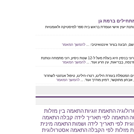
מתחילים ברמת גן
סטיקנים בארץ ובעלת וותק מעל 25 שנה, נותנת יעוץ אישי ועומדת בראש בית ספר למיסטיקה ולאומנויות
שם, הבעה בציור אינטואיטיבי. ...
להמשך המאמר
רוני בנימין - יועצת בקלפים, נומרולוגית, מתקשרת ועוד... רוני בנימין היא בעלת מעל ל-12 שנות ניסיון, רוני מתמחה ונותנת
סה, בבריאות, עין הרע ועוד. ...
להמשך המאמר
ברפואה משלימה, בעלת וותק של מעל ל- 20 שנים המטפלת בעזרת הילינג, רטרו-הילינג, טיפול אנרגטי לשחרור
 אבחון מתוקשר, דמיון מודרך ועוד. ...
להמשך המאמר
ולוגיה
התאמת זוגיות
התאמה בין מזלות
ה
התאמה לפי תאריך לידה קבלה
התאמה
גית לפי תאריך לידה ושמות
התאמה מינית
 מזלות לפי הקבלה
התאמה אסטרולוגית