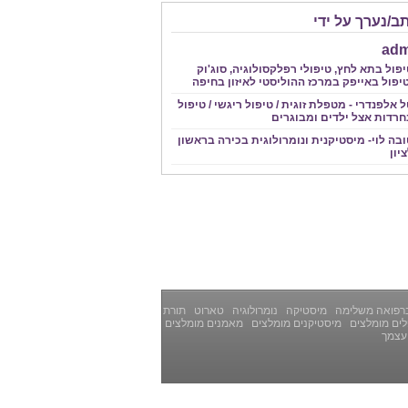
ב/נערך על ידי
adm
פול בתא לחץ, טיפולי רפלקסולוגיה, סוג'וק
יפול באייפק במרכז ההוליסטי לאיזון בחיפה
 אלפנדרי - מטפלת זוגית / טיפול ריגשי / טיפול
חרדות אצל ילדים ומבוגרים
בה לוי- מיסטיקנית ונומרולוגית בכירה בראשון
יון
רפואה משלימה
מיסטיקה
נומרולוגיה
טארוט
תורת
ים מומלצים
מיסטיקנים מומלצים
מאמנים מומלצים
עצמך