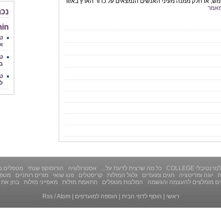
ש, או חלק ממנה מעיני האנשים הנמצאים על כדור הארץ באזור
אמר
נכת
in
טי
וט
טל
ב
טו
לצ
רנטיבלי COLLEGE
כל מה שרצית לדעת על...
אסטרולוגיה
הורוסוקפ שנתי
מטפלים ב
ת
יוגה ומדיטציה
חגים ומועדים
גלגל המזלות
קריסטלים
פנג שואי
מורים רוחניים
מטפל
ים מומלצים להעצמה והגשמה
המלצות מטפלים
התאמת מזלות
מאפייני מזלות
בחן את 
ראשי
|
הוסף לדפי הבית
|
הוספה למועדפים
|
Atom
/
Rss