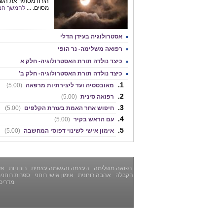
הירח מסתיר את השמ
מסוים. ...
להמשך המ
אסטרולוגיה בעידן הדלי
רפואה משלימה- נר הופי
כיצד נולדה תורת האסטרולוגיה- חלק א
כיצד נולדה תורת האסטרולוגיה- חלק ב'
מאובססיה ועד ליצירתיות מרפאה
(5.00)
רפואה סינית
(5.00)
חיפוש אחר האמת בעזרת הקלפים
(5.00)
עם הראש בקיר
(5.00)
אימון אישי לשינוי דפוסי המחשבה
(5.00)
רפואה משלימה
העצמה והגשמה עצמית
רוחניות
אלט
הקבלה
אהבה רוחנית
אימון אישי רוחני
ספרות רוחני
מדריכ