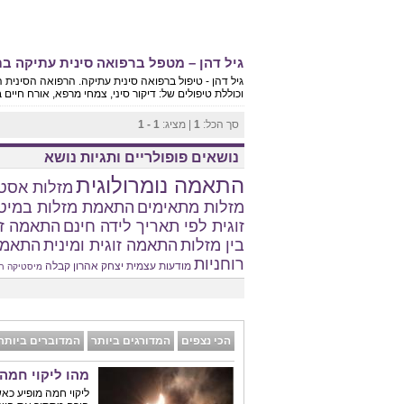
גיל דהן – מטפל ברפואה סינית עתיקה בת
גיל דהן - טיפול ברפואה סינית עתיקה. הרפואה הסיני
וכוללת טיפולים של: דיקור סיני, צמחי מרפא, אורח חיים בר
סך הכל:
1
| מציג:
1 - 1
נושאים פופולריים ותגיות נושא
התאמה נומרולוגית
מזלות אסטר
מזלות מתאימים
התאמת מזלות במיט
זוגית לפי תאריך לידה חינם
התאמה זו
בין מזלות
התאמה זוגית ומינית
התאמת
רוחניות
מודעות עצמית
יצחק אהרון
קבלה
מיסטיקה
ח
הכי נצפים
המדורגים ביותר
המדוברים ביותר
מהו ליקוי חמה
ליקוי חמה מופיע כא