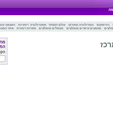
הורוסקופ
נומרולוגיה
ו
טארוט
עולם הנסתר
אסטרולוגיה
רוחניות
העצמה והג
מלצים
מאמנים אישיים מומלצים
מטפלים מומלצים
ספרות רוחנית
אתר המטפ
מחפ
רכז
המט
הקל