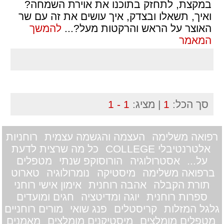
במקצת, לתחזק בתוכנו את אוירת השמחה?
ואיך, תשאלו ובצדק, איך עושים את זה עם שר
האוצר על הראש והרקטות מעל?
...
להמשך
המאמר
סך הכל:
1
| מציג:
1 - 1
רפואה משלימה
העצמה והגשמה עצמית
רוחניות
אלטרנטיבלי COLLEGE
כל מה שרצית לדעת
על...
אסטרולוגיה
הורוסוקפ שנתי
מטפלים
ברפואה משלימה
מיסטיקה
נומרולוגיה
טארוט
תורת הקבלה
אהבה רוחנית
אימון אישי רוחני
ספרות רוחנית
יוגה ומדיטציה
חגים ומועדים
גלגל המזלות
קריסטלים
פנג שואי
מורים רוחניים
מטפלים מומלצים
מיסטיקנים מומלצים
מאמנים