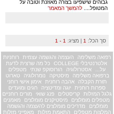
גבוהים שישפיעו בצורה מאוזנת וטובה על
המטופל.
...
להמשך המאמר
סך הכל:
1
| מציג:
1 - 1
רפואה משלימה
העצמה והגשמה עצמית
רוחניות
אלטרנטיבלי COLLEGE
כל מה שרצית לדעת
על...
אסטרולוגיה
הורוסוקפ שנתי
מטפלים
ברפואה משלימה
מיסטיקה
נומרולוגיה
טארוט
תורת הקבלה
אהבה רוחנית
אימון אישי רוחני
ספרות רוחנית
יוגה ומדיטציה
חגים ומועדים
גלגל המזלות
קריסטלים
פנג שואי
מורים רוחניים
מטפלים מומלצים
מיסטיקנים מומלצים
מאמנים
מומלצים
מדריכים מומלצים להעצמה והגשמה
המלצות מטפלים
התאמת מזלות
מאפייני מזלות