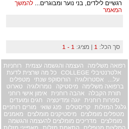
רגשיים לילדים, בני נוער ומבוגרים
...
להמשך
המאמר
סך הכל:
1
| מציג:
1 - 1
רפואה משלימה
העצמה והגשמה עצמית
רוחניות
אלטרנטיבלי COLLEGE
כל מה שרצית לדעת
על...
אסטרולוגיה
הורוסוקפ שנתי
מטפלים
ברפואה משלימה
מיסטיקה
נומרולוגיה
טארוט
תורת הקבלה
אהבה רוחנית
אימון אישי רוחני
ספרות רוחנית
יוגה ומדיטציה
חגים ומועדים
גלגל המזלות
קריסטלים
פנג שואי
מורים רוחניים
מטפלים מומלצים
מיסטיקנים מומלצים
מאמנים
מומלצים
מדריכים מומלצים להעצמה והגשמה
המלצות מטפלים
התאמת מזלות
מאפייני מזלות