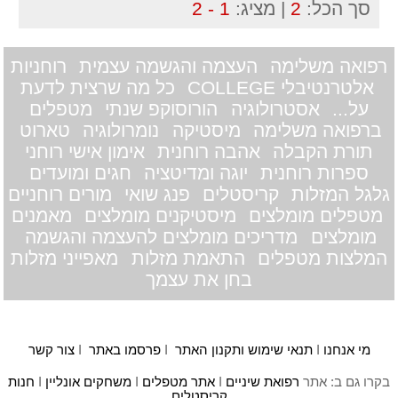
סך הכל:
2
| מציג:
1 - 2
רפואה משלימה
העצמה והגשמה עצמית
רוחניות
אלטרנטיבלי COLLEGE
כל מה שרצית לדעת
על...
אסטרולוגיה
הורוסוקפ שנתי
מטפלים
ברפואה משלימה
מיסטיקה
נומרולוגיה
טארוט
תורת הקבלה
אהבה רוחנית
אימון אישי רוחני
ספרות רוחנית
יוגה ומדיטציה
חגים ומועדים
גלגל המזלות
קריסטלים
פנג שואי
מורים רוחניים
מטפלים מומלצים
מיסטיקנים מומלצים
מאמנים
מומלצים
מדריכים מומלצים להעצמה והגשמה
המלצות מטפלים
התאמת מזלות
מאפייני מזלות
בחן את עצמך
מי אנחנו
I
תנאי שימוש ותקנון האתר
I
פרסמו באתר
I
צור קשר
בקרו גם ב: אתר
רפואת שיניים
I
אתר מטפלים
I
משחקים אונליין
I
חנות
קריסטלים