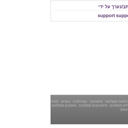
ב/נערך על ידי
support supp
רפואה משלימה
מיסטיקה
נומרולוגיה
טארוט
תורת
ים מומלצים
מיסטיקנים מומלצים
מאמנים מומלצים
עצמך