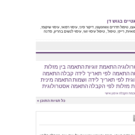
גטיים בגוש דן
מטפל ברפואה משלימה בעל ניסיון רב, מטפל בעזרת שיאצו, טיפול תדרים rayonex, דיקור סיני, עיסוי רפואי, עיסוי שיקומי,
, tens , טיפול בעלוקות רפואיות, רייקי, טיפול , טיפול עיסוי זוגי, עיסוי לנשים בהריון, סדנה
ולוגיה
התאמת זוגיות
התאמה בין מזלות
ה
התאמה לפי תאריך לידה קבלה
התאמה
גית לפי תאריך לידה ושמות
התאמה מינית
 מזלות לפי הקבלה
התאמה אסטרולוגית
כמת הקבלה
אימון אישי
כל תגיות התוכן »