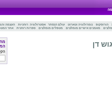
הורוסקופ
נומרולוגיה
ו
טארוט
עולם הנסתר
אסטרולוגיה
רוחניות
העצמה והג
מלצים
מאמנים אישיים מומלצים
מטפלים מומלצים
ספרות רוחנית
אתר המטפ
מחפ
וש דן
המט
הקל