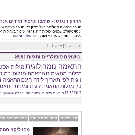
אהרון וינגרטן - שיאצו וטיפול תדרים אנר
עיסוי משולב שמנים, כוסות רוח
ללימוד זוגות - עיסוי זוגי ועוד. ...
להמשך המאמר
סך הכל:
1
| מציג:
1 - 1
נושאים פופולריים ותגיות נושא
התאמה נומרולוגית
מזלות אסטר
מזלות מתאימים
התאמת מזלות במיט
זוגית לפי תאריך לידה חינם
התאמה זו
בין מזלות
התאמה זוגית ומינית
התאמת
רוחניות
מודעות עצמית
יצחק אהרון
קבלה
מיסטיקה
ח
הכי נצפים
המדורגים ביותר
המדוברים ביותר
מהו ליקוי חמה