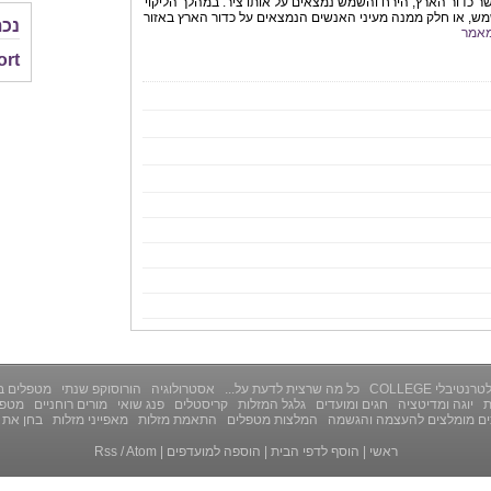
שר כדור הארץ, הירח והשמש נמצאים על אותו ציר. במהלך הליקוי
ש, או חלק ממנה מעיני האנשים הנמצאים על כדור הארץ באזור
נכת
אמר
ort
רנטיבלי COLLEGE
כל מה שרצית לדעת על...
אסטרולוגיה
הורוסוקפ שנתי
מטפלים ב
ת
יוגה ומדיטציה
חגים ומועדים
גלגל המזלות
קריסטלים
פנג שואי
מורים רוחניים
מטפל
ים מומלצים להעצמה והגשמה
המלצות מטפלים
התאמת מזלות
מאפייני מזלות
בחן את 
ראשי
|
הוסף לדפי הבית
|
הוספה למועדפים
|
Atom
/
Rss