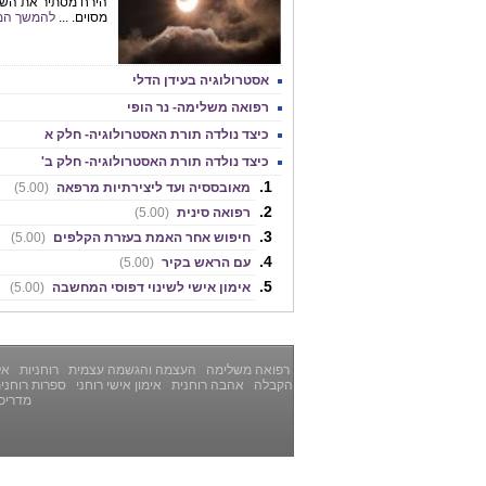
הירח מסתיר את השמ
מסוים. ...
להמשך המ
אסטרולוגיה בעידן הדלי
רפואה משלימה- נר הופי
כיצד נולדה תורת האסטרולוגיה- חלק א
כיצד נולדה תורת האסטרולוגיה- חלק ב'
מאובססיה ועד ליצירתיות מרפאה
(5.00)
רפואה סינית
(5.00)
חיפוש אחר האמת בעזרת הקלפים
(5.00)
עם הראש בקיר
(5.00)
אימון אישי לשינוי דפוסי המחשבה
(5.00)
רפואה משלימה
העצמה והגשמה עצמית
רוחניות
אלט
הקבלה
אהבה רוחנית
אימון אישי רוחני
ספרות רוחני
מדריכ