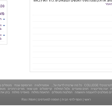
ש, או חלק ממנה מעיני האנשים הנמצאים על כדור הארץ באזור
אמר
נכת
מע
ר
ול
ב
וו
ב
רנטיבלי COLLEGE
כל מה שרצית לדעת על...
אסטרולוגיה
הורוסוקפ שנתי
מטפלים ב
ת
יוגה ומדיטציה
חגים ומועדים
גלגל המזלות
קריסטלים
פנג שואי
מורים רוחניים
מטפל
ים מומלצים להעצמה והגשמה
המלצות מטפלים
התאמת מזלות
מאפייני מזלות
בחן את 
ראשי
|
הוסף לדפי הבית
|
הוספה למועדפים
|
Atom
/
Rss