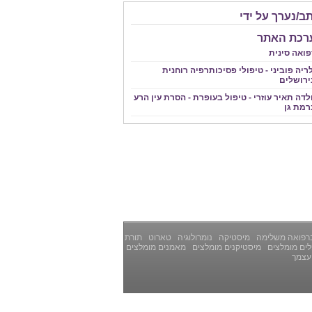
ב/נערך על ידי
רכת האתר
פואה סינית
ריה פוביני - טיפולי פסיכותרפיה רוחנית
ירושלים
לדה תאיר עוזרי - טיפול בעופרת - הסרת עין הרע
רמת גן
רפואה משלימה
מיסטיקה
נומרולוגיה
טארוט
תורת
ים מומלצים
מיסטיקנים מומלצים
מאמנים מומלצים
עצמך