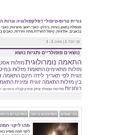
נורית טרופ-טיפולי רפלקסולוגיה ונרות הו
מטפלת במגוון בעיות, ביניהן- כאבי ראש, מיגרנות, כאבי ג
בכאבים, אלרגיות, טיפול להורדת מתח וחרדות, כאבים ברגל
סך הכל:
1
| מציג:
1 - 1
נושאים פופולריים ותגיות נושא
התאמה נומרולוגית
מזלות אסטר
מזלות מתאימים
התאמת מזלות במיט
זוגית לפי תאריך לידה חינם
התאמה זו
בין מזלות
התאמה זוגית ומינית
התאמת
רוחניות
מודעות עצמית
יצחק אהרון
קבלה
מיסטיקה
ח
הכי נצפים
המדורגים ביותר
המדוברים ביותר
מהו ליקוי חמה
ליקוי חמה מופיע כא