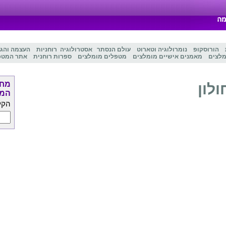
הורוסקופ
נומרולוגיה
ו
טארוט
עולם הנסתר
אסטרולוגיה
רוחניות
העצמה והג
מלצים
מאמנים אישיים מומלצים
מטפלים מומלצים
ספרות רוחנית
אתר המטפ
מחפ
לון
המט
הקל