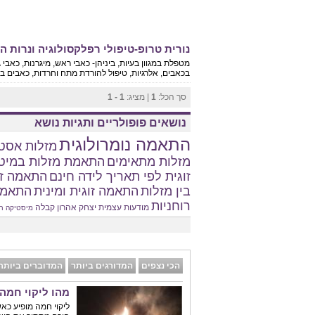
נורית טרופ-טיפולי רפלקסולוגיה ונרות הו
מטפלת במגוון בעיות, ביניהן- כאבי ראש, מיגרנות, כאבי ג
בכאבים, אלרגיות, טיפול להורדת מתח וחרדות, כאבים ברגל
סך הכל:
1
| מציג:
1 - 1
נושאים פופולריים ותגיות נושא
התאמה נומרולוגית
מזלות אסטר
מזלות מתאימים
התאמת מזלות במיט
זוגית לפי תאריך לידה חינם
התאמה זו
בין מזלות
התאמה זוגית ומינית
התאמת
רוחניות
מודעות עצמית
יצחק אהרון
קבלה
מיסטיקה
ח
הכי נצפים
המדורגים ביותר
המדוברים ביותר
מהו ליקוי חמה
ליקוי חמה מופיע כא