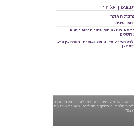
ב/נערך על ידי
רכת האתר
פואה סינית
ריה פוביני - טיפולי פסיכותרפיה רוחנית
ירושלים
לדה תאיר עוזרי - טיפול בעופרת - הסרת עין הרע
רמת גן
רפואה משלימה
מיסטיקה
נומרולוגיה
טארוט
תורת
ים מומלצים
מיסטיקנים מומלצים
מאמנים מומלצים
עצמך