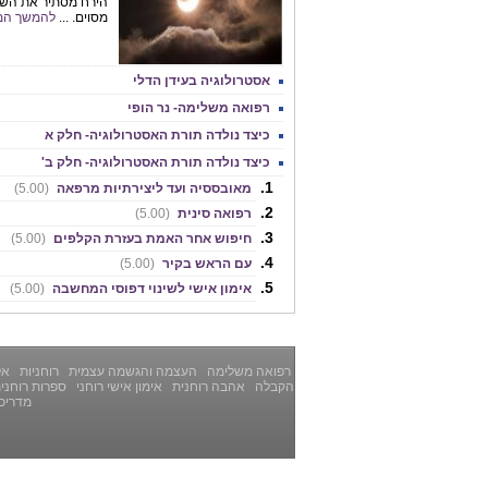
הירח מסתיר את השמ
מסוים. ...
להמשך המ
אסטרולוגיה בעידן הדלי
רפואה משלימה- נר הופי
כיצד נולדה תורת האסטרולוגיה- חלק א
כיצד נולדה תורת האסטרולוגיה- חלק ב'
מאובססיה ועד ליצירתיות מרפאה
(5.00)
רפואה סינית
(5.00)
חיפוש אחר האמת בעזרת הקלפים
(5.00)
עם הראש בקיר
(5.00)
אימון אישי לשינוי דפוסי המחשבה
(5.00)
רפואה משלימה
העצמה והגשמה עצמית
רוחניות
אלט
הקבלה
אהבה רוחנית
אימון אישי רוחני
ספרות רוחני
מדריכ