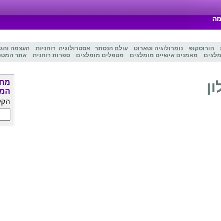
הורוסקופ
נומרולוגיה
ו
טארוט
עולם הנסתר
אסטרולוגיה
רוחניות
העצמה והג
מלצים
מאמנים אישיים מומלצים
מטפלים מומלצים
ספרות רוחנית
אתר המטפ
מחפ
ון
המט
הקל