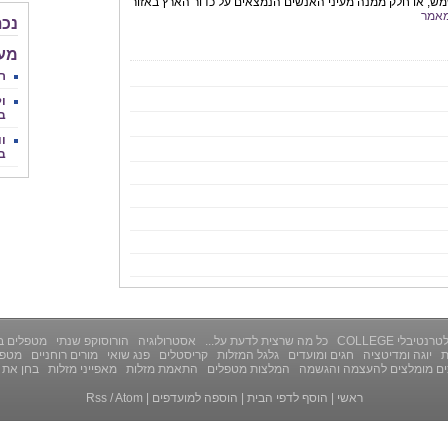
ש, או חלק ממנה מעיני האנשים הנמצאים על כדור הארץ באזור
אמר
נכת
מע
ר
ול
ב
וו
ב
רנטיבלי COLLEGE
כל מה שרצית לדעת על...
אסטרולוגיה
הורוסוקפ שנתי
מטפלים ב
ת
יוגה ומדיטציה
חגים ומועדים
גלגל המזלות
קריסטלים
פנג שואי
מורים רוחניים
מטפל
ים מומלצים להעצמה והגשמה
המלצות מטפלים
התאמת מזלות
מאפייני מזלות
בחן את 
ראשי
|
הוסף לדפי הבית
|
הוספה למועדפים
|
Atom
/
Rss