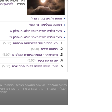
הירח מסתיר את השמ
מסוים. ...
להמשך המ
אסטרולוגיה בעידן הדלי
רפואה משלימה- נר הופי
כיצד נולדה תורת האסטרולוגיה- חלק א
כיצד נולדה תורת האסטרולוגיה- חלק ב'
מאובססיה ועד ליצירתיות מרפאה
(5.00)
רפואה סינית
(5.00)
חיפוש אחר האמת בעזרת הקלפים
(5.00)
עם הראש בקיר
(5.00)
אימון אישי לשינוי דפוסי המחשבה
(5.00)
רפואה משלימה
העצמה והגשמה עצמית
רוחניות
אלט
הקבלה
אהבה רוחנית
אימון אישי רוחני
ספרות רוחני
מדריכ