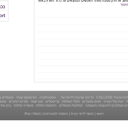
ש, או חלק ממנה מעיני האנשים הנמצאים על כדור הארץ באזור
אמר
נכת
ort
רנטיבלי COLLEGE
כל מה שרצית לדעת על...
אסטרולוגיה
הורוסוקפ שנתי
מטפלים ב
ת
יוגה ומדיטציה
חגים ומועדים
גלגל המזלות
קריסטלים
פנג שואי
מורים רוחניים
מטפל
ים מומלצים להעצמה והגשמה
המלצות מטפלים
התאמת מזלות
מאפייני מזלות
בחן את 
ראשי
|
הוסף לדפי הבית
|
הוספה למועדפים
|
Atom
/
Rss