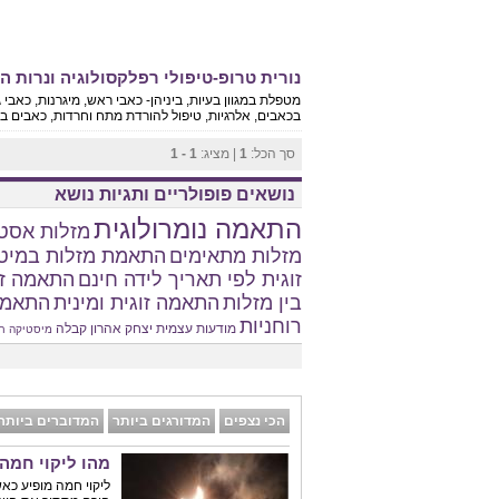
נורית טרופ-טיפולי רפלקסולוגיה ונרות הו
מטפלת במגוון בעיות, ביניהן- כאבי ראש, מיגרנות, כאבי ג
בכאבים, אלרגיות, טיפול להורדת מתח וחרדות, כאבים ברגל
סך הכל:
1
| מציג:
1 - 1
נושאים פופולריים ותגיות נושא
התאמה נומרולוגית
מזלות אסטר
מזלות מתאימים
התאמת מזלות במיט
זוגית לפי תאריך לידה חינם
התאמה זו
בין מזלות
התאמה זוגית ומינית
התאמת
רוחניות
מודעות עצמית
יצחק אהרון
קבלה
מיסטיקה
ח
הכי נצפים
המדורגים ביותר
המדוברים ביותר
מהו ליקוי חמה
ליקוי חמה מופיע כא