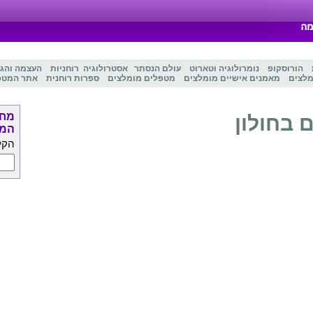
הורוסקופ
נומרולוגיה
ו
טארוט
עולם הנסתר
אסטרולוגיה
רוחניות
העצמה והג
מלצים
מאמנים אישיים מומלצים
מטפלים מומלצים
ספרות רוחנית
אתר המטפ
מחפ
 בחולון
המט
הקל