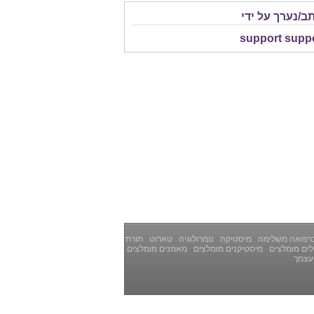
ב/נערך על ידי
support supp
רפואה משלימה
מיסטיקה
נומרולוגיה
טארוט
תורת
ים מומלצים
מיסטיקנים מומלצים
מאמנים מומלצים
עצמך