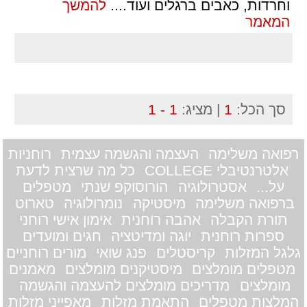
וחרדות, כאבים ברגלים ועוד.
...
להמשך
המאמר
סך הכל:
1
| מציג:
1 - 1
רפואה משלימה
העצמה והגשמה עצמית
רוחניות
אלטרנטיבלי COLLEGE
כל מה שרצית לדעת
על...
אסטרולוגיה
הורוסוקפ שנתי
מטפלים
ברפואה משלימה
מיסטיקה
נומרולוגיה
טארוט
תורת הקבלה
אהבה רוחנית
אימון אישי רוחני
ספרות רוחנית
יוגה ומדיטציה
חגים ומועדים
גלגל המזלות
קריסטלים
פנג שואי
מורים רוחניים
מטפלים מומלצים
מיסטיקנים מומלצים
מאמנים
מומלצים
מדריכים מומלצים להעצמה והגשמה
המלצות מטפלים
התאמת מזלות
מאפייני מזלות