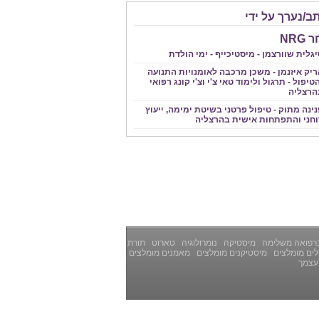
ב/נערך על ידי
NRG
גלית שוורצמן - מיסטיכייף - ימי הולדת
ריק איזנמן - משכן מרכבה לאומנויות התנועה
טיפול - תרגול ולימוד טאי צ'י וצ'י קונג רפואי
הרצליה
ינה מתוק - טיפול פרטני בשיטת ימימה, ייעוץ
וחני והתפתחות אישית בהרצליה
רפואה משלימה
מיסטיקה
נומרולוגיה
טארוט
תורת
ים מומלצים
מיסטיקנים מומלצים
מאמנים מומלצים
עצמך