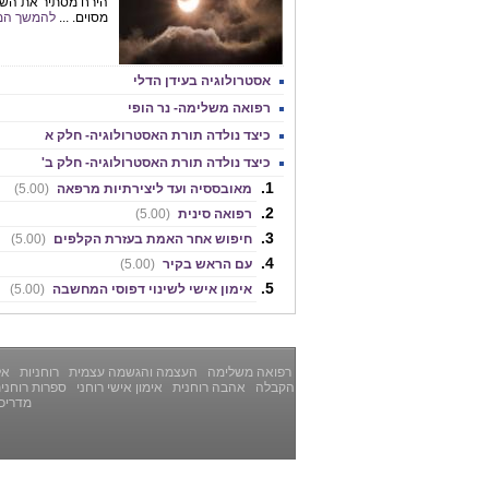
הירח מסתיר את השמ
מסוים. ...
להמשך המ
אסטרולוגיה בעידן הדלי
רפואה משלימה- נר הופי
כיצד נולדה תורת האסטרולוגיה- חלק א
כיצד נולדה תורת האסטרולוגיה- חלק ב'
מאובססיה ועד ליצירתיות מרפאה
(5.00)
רפואה סינית
(5.00)
חיפוש אחר האמת בעזרת הקלפים
(5.00)
עם הראש בקיר
(5.00)
אימון אישי לשינוי דפוסי המחשבה
(5.00)
רפואה משלימה
העצמה והגשמה עצמית
רוחניות
אלט
הקבלה
אהבה רוחנית
אימון אישי רוחני
ספרות רוחני
מדריכ