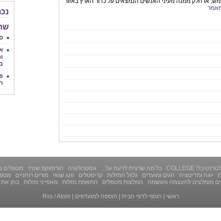
ש, או חלק ממנה מעיני האנשים הנמצאים על כדור הארץ באזור
אמר
נכת
שחר 
סי
א
וה
ב
פנ
ר
רנטיבלי COLLEGE
כל מה שרצית לדעת על...
אסטרולוגיה
הורוסוקפ שנתי
מטפלים ב
ת
יוגה ומדיטציה
חגים ומועדים
גלגל המזלות
קריסטלים
פנג שואי
מורים רוחניים
מטפל
ים מומלצים להעצמה והגשמה
המלצות מטפלים
התאמת מזלות
מאפייני מזלות
בחן את 
ראשי
|
הוסף לדפי הבית
|
הוספה למועדפים
|
Atom
/
Rss