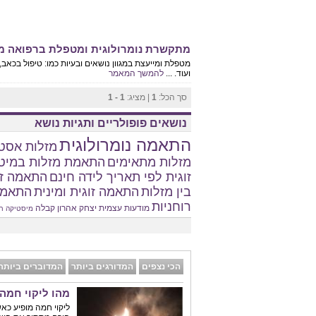
מתקשרת נומרולוגית ומטפלת ברפואה משלי
מטפלת ומייעצת במגוון נושאים ובעיות כמו: טיפול בכאב, 
ועוד. ...
להמשך המאמר
סך הכל:
1
| מציג:
1 - 1
נושאים פופולריים ותגיות נושא
התאמה נומרולוגית
מזלות אסטר
מזלות מתאימים
התאמת מזלות במיט
זוגית לפי תאריך לידה חינם
התאמה זו
בין מזלות
התאמה זוגית ומינית
התאמת
רוחניות
מודעות עצמית
יצחק אהרון
קבלה
מיסטיקה
ח
הכי נצפים
המדורגים ביותר
המדוברים ביותר
מהו ליקוי חמה
ליקוי חמה מופיע כא