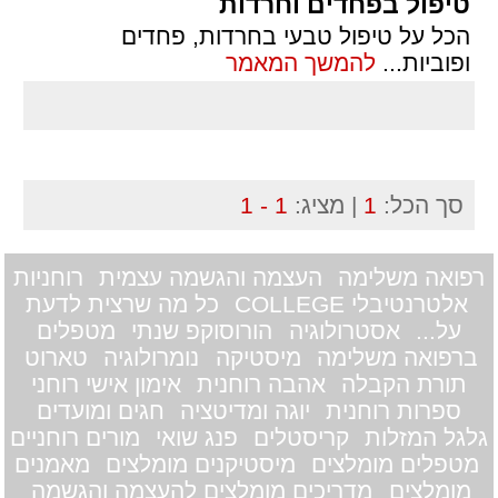
טיפול בפחדים וחרדות
הכל על טיפול טבעי בחרדות, פחדים
ופוביות
...
להמשך המאמר
סך הכל:
1
| מציג:
1 - 1
רפואה משלימה
העצמה והגשמה עצמית
רוחניות
אלטרנטיבלי COLLEGE
כל מה שרצית לדעת
על...
אסטרולוגיה
הורוסוקפ שנתי
מטפלים
ברפואה משלימה
מיסטיקה
נומרולוגיה
טארוט
תורת הקבלה
אהבה רוחנית
אימון אישי רוחני
ספרות רוחנית
יוגה ומדיטציה
חגים ומועדים
גלגל המזלות
קריסטלים
פנג שואי
מורים רוחניים
מטפלים מומלצים
מיסטיקנים מומלצים
מאמנים
מומלצים
מדריכים מומלצים להעצמה והגשמה