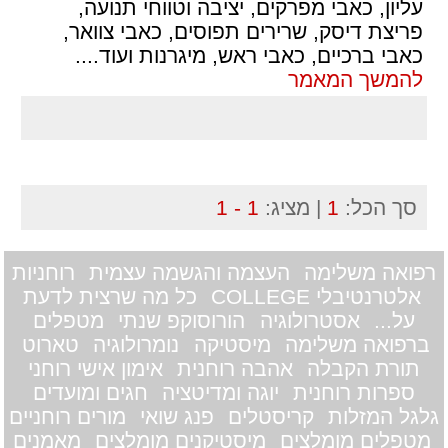
עליון, כאבי מפרקים, יציבה וטווחי תנועה,
פריצת דיסק, שרירים תפוסים, כאבי צוואר,
כאבי ברכיים, כאבי ראש, מיגרנות ועוד.
...
להמשך המאמר
סך הכל:
1
| מציג:
1 - 1
רפואה משלימה
העצמה והגשמה עצמית
רוחניות
אלטרנטיבלי COLLEGE
כל מה שרצית לדעת
על...
אסטרולוגיה
הורוסוקפ שנתי
מטפלים
ברפואה משלימה
מיסטיקה
נומרולוגיה
טארוט
תורת הקבלה
אהבה רוחנית
אימון אישי רוחני
ספרות רוחנית
יוגה ומדיטציה
חגים ומועדים
גלגל המזלות
קריסטלים
פנג שואי
מורים רוחניים
מטפלים מומלצים
מיסטיקנים מומלצים
מאמנים