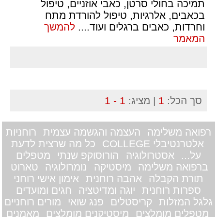
תמיכה בחולי סרטן, כאבי אוזניים, טיפול
בכאבים, אלרגיות, טיפול להורדת מתח
וחרדות, כאבים ברגלים ועוד.
...
להמשך
המאמר
סך הכל:
1
| מציג:
1 - 1
רפואה משלימה
העצמה והגשמה עצמית
רוחניות
אלטרנטיבלי COLLEGE
כל מה שרצית לדעת
על...
אסטרולוגיה
הורוסוקפ שנתי
מטפלים
ברפואה משלימה
מיסטיקה
נומרולוגיה
טארוט
תורת הקבלה
אהבה רוחנית
אימון אישי רוחני
ספרות רוחנית
יוגה ומדיטציה
חגים ומועדים
גלגל המזלות
קריסטלים
פנג שואי
מורים רוחניים
מטפלים מומלצים
מיסטיקנים מומלצים
מאמנים