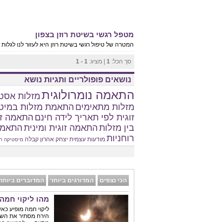
מטפל רגשי בשיטת רוזן בצפון
המטרה של טיפול רגשי בשיטת רוזן היא לעזור לנו לגלות
סך הכל:
1
| מציג:
1 - 1
נושאים פופולריים ותגיות נושא
התאמה נומרולוגית
מזלות אסטר
מזלות מתאימים
התאמת מזלות במיט
זוגית לפי תאריך לידה חינם
התאמה זו
בין מזלות
התאמה זוגית ומינית
התאמת
רוחניות
מודעות עצמית
יצחק אהרון
קבלה
מיסטיקה
ח
הכי נצפים
המדורגים ביותר
המדוברים ביותר
מהו ליקוי חמה
ליקוי חמה מופיע כא
הירח מסתיר את השמ