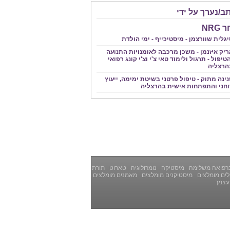
ב/נערך על ידי
NRG
גלית שוורצמן - מיסטיכייף - ימי הולדת
ריק איזנמן - משכן מרכבה לאומנויות התנועה
טיפול - תרגול ולימוד טאי צ'י וצ'י קונג רפואי
הרצליה
ינה מתוק - טיפול פרטני בשיטת ימימה, ייעוץ
וחני והתפתחות אישית בהרצליה
רפואה משלימה
מיסטיקה
נומרולוגיה
טארוט
תורת
ים מומלצים
מיסטיקנים מומלצים
מאמנים מומלצים
עצמך