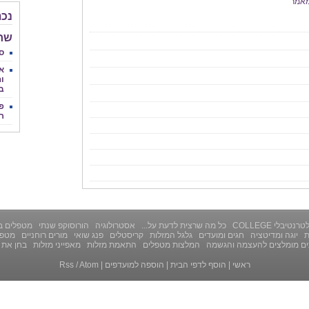
אמר
נכת
שחר 
סי
א
וה
ב
פנ
ר
רנטיבלי COLLEGE
כל מה שרצית לדעת על...
אסטרולוגיה
הורוסוקפ שנתי
מטפלים ב
ת
יוגה ומדיטציה
חגים ומועדים
גלגל המזלות
קריסטלים
פנג שואי
מורים רוחניים
מטפל
ים מומלצים להעצמה והגשמה
המלצות מטפלים
התאמת מזלות
מאפייני מזלות
בחן את 
ראשי
|
הוסף לדפי הבית
|
הוספה למועדפים
|
Atom
/
Rss