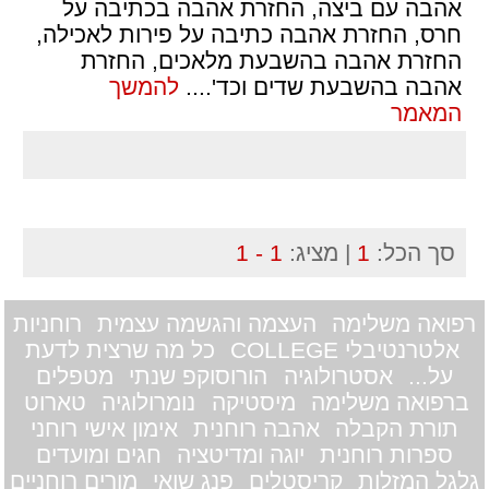
אהבה עם ביצה, החזרת אהבה בכתיבה על
חרס, החזרת אהבה כתיבה על פירות לאכילה,
החזרת אהבה בהשבעת מלאכים, החזרת
אהבה בהשבעת שדים וכד'.
...
להמשך
המאמר
סך הכל:
1
| מציג:
1 - 1
רפואה משלימה
העצמה והגשמה עצמית
רוחניות
אלטרנטיבלי COLLEGE
כל מה שרצית לדעת
על...
אסטרולוגיה
הורוסוקפ שנתי
מטפלים
ברפואה משלימה
מיסטיקה
נומרולוגיה
טארוט
תורת הקבלה
אהבה רוחנית
אימון אישי רוחני
ספרות רוחנית
יוגה ומדיטציה
חגים ומועדים
גלגל המזלות
קריסטלים
פנג שואי
מורים רוחניים