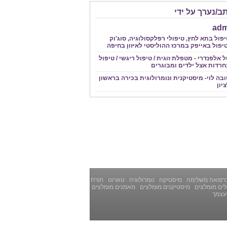
ב/נערך על ידי
adm
פול בתא לחץ, טיפולי רפלקסולוגיה, סוג'וק
יפול באייפק במרכז ההוליסטי לאיזון בחיפה
 אלפנדרי - מטפלת זוגית / טיפול ריגשי / טיפול
חרדות אצל ילדים ומבוגרים
בה לוי- מיסטיקנית ונומרולוגית בכירה בראשון
יון
רפואה משלימה
מיסטיקה
נומרולוגיה
טארוט
תורת
ים מומלצים
מיסטיקנים מומלצים
מאמנים מומלצים
עצמך