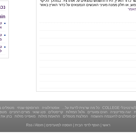
שר כדור הארץ, הירח והשמש נמצאים על אותו ציר. במהלך הליקוי
ש, או חלק ממנה מעיני האנשים הנמצאים על כדור הארץ באזור
נכת
אמר
in
טי
וט
טל
ב
טו
לצ
רנטיבלי COLLEGE
כל מה שרצית לדעת על...
אסטרולוגיה
הורוסוקפ שנתי
מטפלים ב
ת
יוגה ומדיטציה
חגים ומועדים
גלגל המזלות
קריסטלים
פנג שואי
מורים רוחניים
מטפל
ים מומלצים להעצמה והגשמה
המלצות מטפלים
התאמת מזלות
מאפייני מזלות
בחן את 
ראשי
|
הוסף לדפי הבית
|
הוספה למועדפים
|
Atom
/
Rss