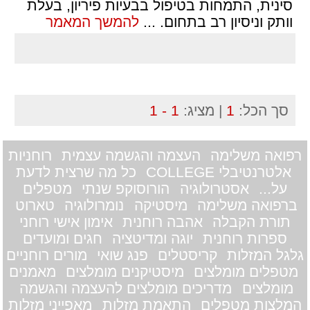
סינית, התמחות בטיפול בבעיות פיריון, בעלת
וותק וניסיון רב בתחום.
...
להמשך המאמר
סך הכל:
1
| מציג:
1 - 1
רפואה משלימה
העצמה והגשמה עצמית
רוחניות
אלטרנטיבלי COLLEGE
כל מה שרצית לדעת
על...
אסטרולוגיה
הורוסוקפ שנתי
מטפלים
ברפואה משלימה
מיסטיקה
נומרולוגיה
טארוט
תורת הקבלה
אהבה רוחנית
אימון אישי רוחני
ספרות רוחנית
יוגה ומדיטציה
חגים ומועדים
גלגל המזלות
קריסטלים
פנג שואי
מורים רוחניים
מטפלים מומלצים
מיסטיקנים מומלצים
מאמנים
מומלצים
מדריכים מומלצים להעצמה והגשמה
המלצות מטפלים
התאמת מזלות
מאפייני מזלות