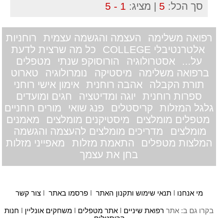
סך הכל:
5
| מציג:
1 - 5
רפואה משלימה
העצמה והגשמה עצמית
רוחניות
אלטרנטיבלי COLLEGE
כל מה שרצית לדעת
על...
אסטרולוגיה
הורוסוקפ שנתי
מטפלים
ברפואה משלימה
מיסטיקה
נומרולוגיה
טארוט
תורת הקבלה
אהבה רוחנית
אימון אישי רוחני
ספרות רוחנית
יוגה ומדיטציה
חגים ומועדים
גלגל המזלות
קריסטלים
פנג שואי
מורים רוחניים
מטפלים מומלצים
מיסטיקנים מומלצים
מאמנים
מומלצים
מדריכים מומלצים להעצמה והגשמה
המלצות מטפלים
התאמת מזלות
מאפייני מזלות
בחן את עצמך
מי אנחנו
I
תנאי שימוש ותקנון האתר
I
פרסמו באתר
I
צור קשר
בקרו גם ב: אתר
רפואת שיניים
I
אתר מטפלים
I
משחקים אונליין
I
חנות