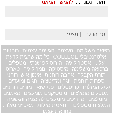
ותזונה נכונה.
...
להמשך המאמר
סך הכל:
1
| מציג:
1 - 1
רפואה משלימה
העצמה והגשמה עצמית
רוחניות
אלטרנטיבלי COLLEGE
כל מה שרצית לדעת
על...
אסטרולוגיה
הורוסוקפ שנתי
מטפלים
ברפואה משלימה
מיסטיקה
נומרולוגיה
טארוט
תורת הקבלה
אהבה רוחנית
אימון אישי רוחני
ספרות רוחנית
יוגה ומדיטציה
חגים ומועדים
גלגל המזלות
קריסטלים
פנג שואי
מורים רוחניים
מטפלים מומלצים
מיסטיקנים מומלצים
מאמנים
מומלצים
מדריכים מומלצים להעצמה והגשמה
המלצות מטפלים
התאמת מזלות
מאפייני מזלות
בחן את עצמך