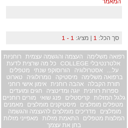
המאמר
סך הכל:
1
| מציג:
1 - 1
רפואה משלימה
העצמה והגשמה עצמית
רוחניות
אלטרנטיבלי COLLEGE
כל מה שרצית לדעת
על...
אסטרולוגיה
הורוסוקפ שנתי
מטפלים
ברפואה משלימה
מיסטיקה
נומרולוגיה
טארוט
תורת הקבלה
אהבה רוחנית
אימון אישי רוחני
ספרות רוחנית
יוגה ומדיטציה
חגים ומועדים
גלגל המזלות
קריסטלים
פנג שואי
מורים רוחניים
מטפלים מומלצים
מיסטיקנים מומלצים
מאמנים
מומלצים
מדריכים מומלצים להעצמה והגשמה
המלצות מטפלים
התאמת מזלות
מאפייני מזלות
בחן את עצמך