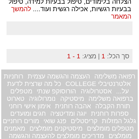
הצלחה בלימודים, טיפול בבעיות למידה, טיפול
בבעיות רגשיות, אכילה רגשית ועוד.
...
להמשך
המאמר
סך הכל:
1
| מציג:
1 - 1
רפואה משלימה
העצמה והגשמה עצמית
רוחניות
אלטרנטיבלי COLLEGE
כל מה שרצית לדעת
על...
אסטרולוגיה
הורוסוקפ שנתי
מטפלים
ברפואה משלימה
מיסטיקה
נומרולוגיה
טארוט
תורת הקבלה
אהבה רוחנית
אימון אישי רוחני
ספרות רוחנית
יוגה ומדיטציה
חגים ומועדים
גלגל המזלות
קריסטלים
פנג שואי
מורים רוחניים
מטפלים מומלצים
מיסטיקנים מומלצים
מאמנים
מומלצים
מדריכים מומלצים להעצמה והגשמה