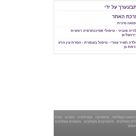
ב/נערך על ידי
רכת האתר
פואה סינית
ריה פוביני - טיפולי פסיכותרפיה רוחנית
ירושלים
לדה תאיר עוזרי - טיפול בעופרת - הסרת עין הרע
רמת גן
רפואה משלימה
מיסטיקה
נומרולוגיה
טארוט
תורת
ים מומלצים
מיסטיקנים מומלצים
מאמנים מומלצים
עצמך