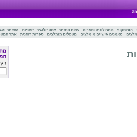
הורוסקופ
נומרולוגיה
ו
טארוט
עולם הנסתר
אסטרולוגיה
רוחניות
העצמה והג
מלצים
מאמנים אישיים מומלצים
מטפלים מומלצים
ספרות רוחנית
אתר המטפ
מחפ
ות
המט
הקל