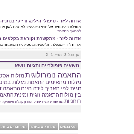
אדווה ליזר - טיפולי הילינג ורייקי בנתניה
מטפלת הוליסטית. שליחותי היא לעזור לאנשים לאזן את בריאותם באמצעות N.L.P, הילינג,
להמשך המאמר
אדווה ליזר - מתקשרת וקוראת בקלפים ב
אדווה ליזר - מטפלת הוליסטית ומיסטיקנית המתמחה ברפל
סך הכל:
2
| מציג:
1 - 2
נושאים פופולריים ותגיות נושא
התאמה נומרולוגית
מזלות אסטר
מזלות מתאימים
התאמת מזלות במיט
זוגית לפי תאריך לידה חינם
התאמה זו
בין מזלות
התאמה זוגית ומינית
התאמת
רוחניות
מודעות עצמית
יצחק אהרון
קבלה
מיסטיקה
ח
הכי נצפים
המדורגים ביותר
המדוברים ביותר