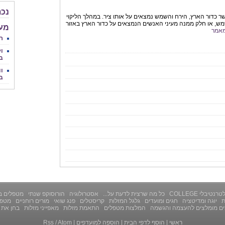
נכת
שר כדור הארץ, הירח והשמש נמצאים על אותו ציר. במהלך הליקוי
ש, או חלק ממנה מעיני האנשים הנמצאים על כדור הארץ באזור
מע
אמר
ר
ול
ב
וו
ב
רנטיבלי COLLEGE
כל מה שרצית לדעת על...
אסטרולוגיה
הורוסוקפ שנתי
מטפלים ב
ת
יוגה ומדיטציה
חגים ומועדים
גלגל המזלות
קריסטלים
פנג שואי
מורים רוחניים
מטפל
ים מומלצים להעצמה והגשמה
המלצות מטפלים
התאמת מזלות
מאפייני מזלות
בחן את 
ראשי
|
הוסף לדפי הבית
|
הוספה למועדפים
|
Atom
/
Rss