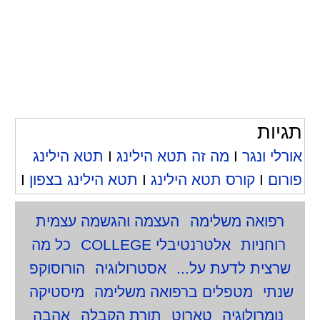
תגיות
אורלי ונגר
I
מה זה תטא הילינג
I
תטא הילינג
פורום
I
קורס תטא הילינג
I
תטא הילינג בצפון
I
רפואה משלימה
העצמה והגשמה עצמית
רוחניות
אלטרנטיבלי COLLEGE
כל מה
שרצית לדעת על...
אסטרולוגיה
הורוסוקפ
שנתי
מטפלים ברפואה משלימה
מיסטיקה
נומרולוגיה
טארוט
תורת הקבלה
אהבה