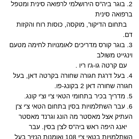
2. בוגר ביה"ס הירושלמי לרפואה סינית ומטפל
ברפואה סינית
בתחום הדיקור, מוקסה, כוסות רוח והקזות
דם.
3. בוגר קורס מדריכים לאומנויות לחימה מטעם
וינגייט משולב
עם קרטה גו-ג'ו ריו .
4. בעל דרגת חגורה שחורה בקרטה דאן, בעל
חגורה שחורה דאן 2 בקונג-פו.
5. מדריך בכיר בתחומי הטאי צ'י וצ'י קונג.
6. עבר השתלמויות בסין בתחום הטאי צ'י צ'ן
העתיק אצל מאסטר מה הונג וגרנד מאסטר
יאנג היפה ראש ביה"ס לצ'ן בסין. עבר
השתלמויות בטאי צ'י 108 ואומנות הנזיר בעל