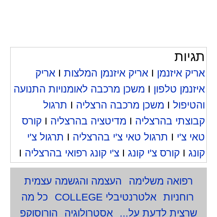
תגיות
אריק איזנמן
I
אריק איזנמן המלצות
I
אריק
איזנמן טלפון
I
משכן מרכבה לאומנויות התנועה
והטיפול
I
משכן מרכבה הרצליה
I
תרגול
קבוצתי בהרצליה
I
מדיטציה בהרצליה
I
קורס
טאי צ'י
I
תרגול טאי צ'י בהרצליה
I
תרגול צ'י
קונג
I
קורס צ'י קונג
I
צ'י קונג רפואי בהרצליה
I
רפואה משלימה
העצמה והגשמה עצמית
רוחניות
אלטרנטיבלי COLLEGE
כל מה
שרצית לדעת על...
אסטרולוגיה
הורוסוקפ